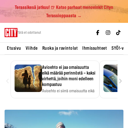
Terassikesä jatkuu! 🍺 Katso parhaat menovinkit Cityn
Terassioppaasta →
Skip
Tätä et odottanut
to
content
Etusivu
Viihde
Ruoka ja ravintolat
Ihmissuhteet
SYÖ!-vii
Avioehto ei jaa omaisuutta
eikä määrää perinnöstä – kaksi
‹
›
virhettä, joihin moni edelleen
kompastuu
Avioehto ei siirrä omaisuutta eikä
ratkaise perintöasioita.