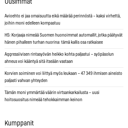
Uusimmat
Avioehto ei jaa omaisuutta eikä määrää perinnöstä – kaksi virhettä,
joihin moni edelleen kompastuu
HS: Korjaaja nimeää Suomen huonoimmat automallit, jotka päätyvät
hänen pihalleen turhan nuorina: tämä kallis osa ratkaisee
Aggressiivisen rintasyövän heikko kohta paljastui – syöpäsolun
ahneus voi kääntyä sitä itseään vastaan
Korvien soiminen voi liittyä myös leukaan – 47 349 ihmisen aineisto
paljasti vahvan yhteyden
Tämän moni ymmärtää väärin virtsankarkailusta – uusi
hoitosuositus nimeää tehokkaimman keinon
Kumppanit