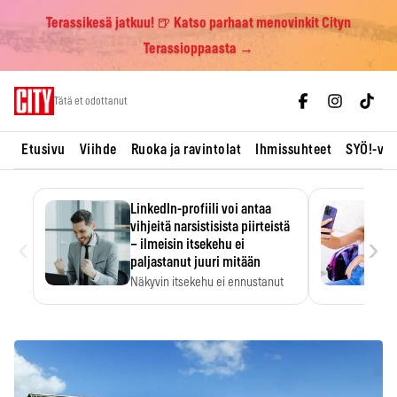
Terassikesä jatkuu! 🍺 Katso parhaat menovinkit Cityn
Terassioppaasta →
Skip
Tätä et odottanut
to
content
Etusivu
Viihde
Ruoka ja ravintolat
Ihmissuhteet
SYÖ!-vii
LinkedIn-profiili voi antaa
vihjeitä narsistisista piirteistä
‹
›
– ilmeisin itsekehu ei
paljastanut juuri mitään
Näkyvin itsekehu ei ennustanut
narsistisia piirteitä.