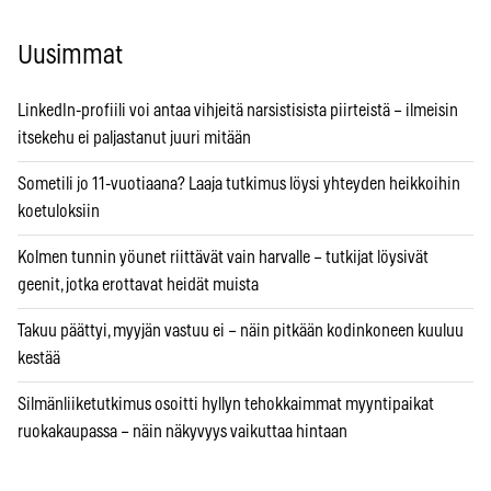
Uusimmat
LinkedIn-profiili voi antaa vihjeitä narsistisista piirteistä – ilmeisin
itsekehu ei paljastanut juuri mitään
Sometili jo 11-vuotiaana? Laaja tutkimus löysi yhteyden heikkoihin
koetuloksiin
Kolmen tunnin yöunet riittävät vain harvalle – tutkijat löysivät
geenit, jotka erottavat heidät muista
Takuu päättyi, myyjän vastuu ei – näin pitkään kodinkoneen kuuluu
kestää
Silmänliiketutkimus osoitti hyllyn tehokkaimmat myyntipaikat
ruokakaupassa – näin näkyvyys vaikuttaa hintaan