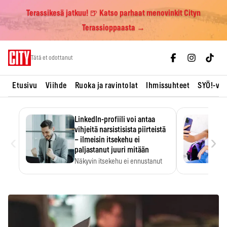
Terassikesä jatkuu! 🍺 Katso parhaat menovinkit Cityn
Terassioppaasta →
Skip
Tätä et odottanut
to
content
Etusivu
Viihde
Ruoka ja ravintolat
Ihmissuhteet
SYÖ!-vii
LinkedIn-profiili voi antaa
vihjeitä narsistisista piirteistä
‹
›
– ilmeisin itsekehu ei
paljastanut juuri mitään
Näkyvin itsekehu ei ennustanut
narsistisia piirteitä.