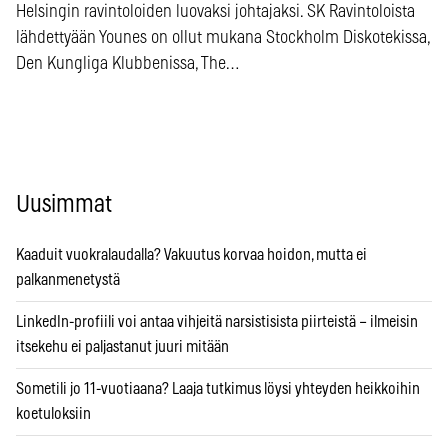
Helsingin ravintoloiden luovaksi johtajaksi. SK Ravintoloista
lähdettyään Younes on ollut mukana Stockholm Diskotekissa,
Den Kungliga Klubbenissa, The…
Uusimmat
Kaaduit vuokralaudalla? Vakuutus korvaa hoidon, mutta ei
palkanmenetystä
LinkedIn-profiili voi antaa vihjeitä narsistisista piirteistä – ilmeisin
itsekehu ei paljastanut juuri mitään
Sometili jo 11-vuotiaana? Laaja tutkimus löysi yhteyden heikkoihin
koetuloksiin