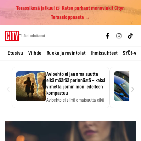
Terassikesä jatkuu! 🍺 Katso parhaat menovinkit Cityn
Terassioppaasta →
Skip
Tätä et odottanut
to
content
Etusivu
Viihde
Ruoka ja ravintolat
Ihmissuhteet
SYÖ!-vii
Avioehto ei jaa omaisuutta
eikä määrää perinnöstä – kaksi
‹
›
virhettä, joihin moni edelleen
kompastuu
Avioehto ei siirrä omaisuutta eikä
ratkaise perintöasioita.