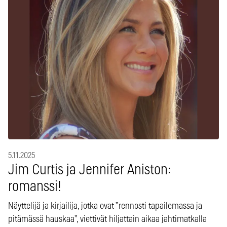
5.11.2025
Jim Curtis ja Jennifer Aniston:
romanssi!
Näyttelijä ja kirjailija, jotka ovat ”rennosti tapailemassa ja
pitämässä hauskaa”, viettivät hiljattain aikaa jahtimatkalla