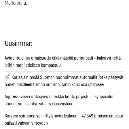
Mallorcalla.
Uusimmat
Avioehto ei jaa omaisuutta eikä määrää perinnöstä – kaksi virhettä,
joihin moni edelleen kompastuu
HS: Korjaaja nimeää Suomen huonoimmat automallit, jotka päätyvät
hänen pihalleen turhan nuorina: tämä kallis osa ratkaisee
Aggressiivisen rintasyövän heikko kohta paljastui – syöpäsolun
ahneus voi kääntyä sitä itseään vastaan
Korvien soiminen voi liittyä myös leukaan – 47 349 ihmisen aineisto
paljasti vahvan yhteyden