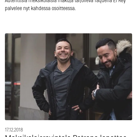
Autenttisia meksikolaisia makuja tarjoileva Taquería El Rey
palvelee nyt kahdessa osoitteessa.
17.12.2018