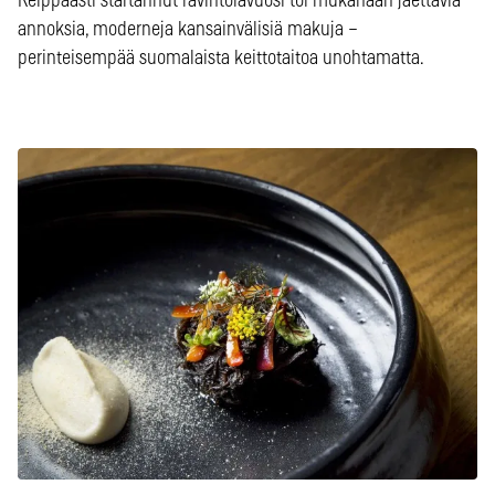
Reippaasti startannut ravintolavuosi toi mukanaan jaettavia
annoksia, moderneja kansainvälisiä makuja –
perinteisempää suomalaista keittotaitoa unohtamatta.