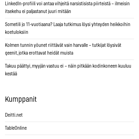
LinkedIn-profiili voi antaa vihjeitä narsistisista piirteistä – ilmeisin
itsekehu ei paljastanut juuri mitään
Sometili jo 11-vuotiaana? Laaja tutkimus löysi yhteyden heikkoihin
koetuloksiin
Kolmen tunnin yöunet riittävät vain harvalle – tutkijat löysivät
geenit, jotka erottavat heidät muista
Takuu päättyi, myyjän vastuu ei – näin pitkään kodinkoneen kuuluu
kestää
Kumppanit
Deitti.net
TableOnline