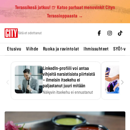
Terassikesä jatkuu! 🍺 Katso parhaat menovinkit Cityn
Terassioppaasta →
Skip
Tätä et odottanut
to
content
Etusivu
Viihde
Ruoka ja ravintolat
Ihmissuhteet
SYÖ!-vii
LinkedIn-profiili voi antaa
vihjeitä narsistisista piirteistä
‹
›
– ilmeisin itsekehu ei
paljastanut juuri mitään
Näkyvin itsekehu ei ennustanut
narsistisia piirteitä.