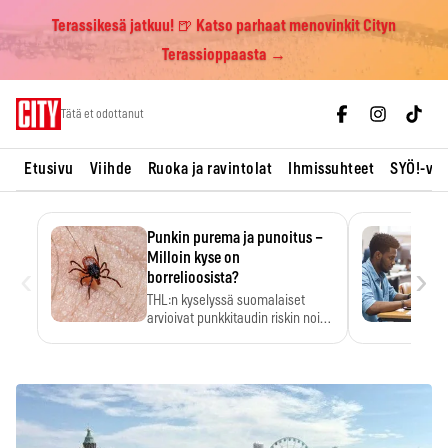
Terassikesä jatkuu! 🍺 Katso parhaat menovinkit Cityn
Terassioppaasta →
Skip
Tätä et odottanut
to
content
Etusivu
Viihde
Ruoka ja ravintolat
Ihmissuhteet
SYÖ!-vii
Punkin purema ja punoitus –
Milloin kyse on
‹
›
borrelioosista?
THL:n kyselyssä suomalaiset
arvioivat punkkitaudin riskin noin
kymmenkertaiseksi…