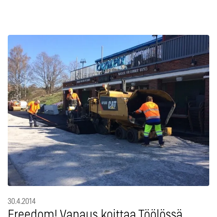
30.4.2014
Freedom! Vapaus koittaa Töölössä