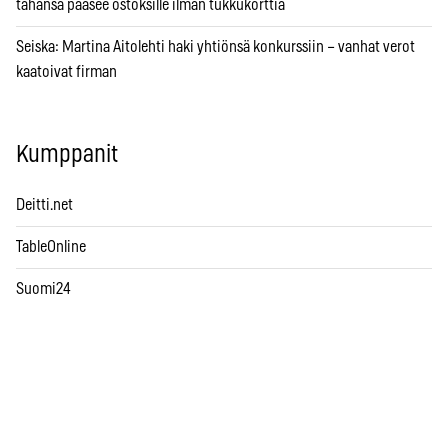
tahansa pääsee ostoksille ilman tukkukorttia
Seiska: Martina Aitolehti haki yhtiönsä konkurssiin – vanhat verot
kaatoivat firman
Kumppanit
Deitti.net
TableOnline
Suomi24