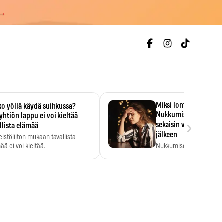
 →
Miksi loman jälkeen v
o yöllä käydä suihkussa?
Nukkumisen ajoitus vo
yhtiön lappu ei voi kieltää
›
sekaisin vielä kahden 
llista elämää
jälkeen
teistöliiton mukaan tavallista
ää ei voi kieltää.
Nukkumisen ajoitus voi 
totutusta vielä 15 päivä