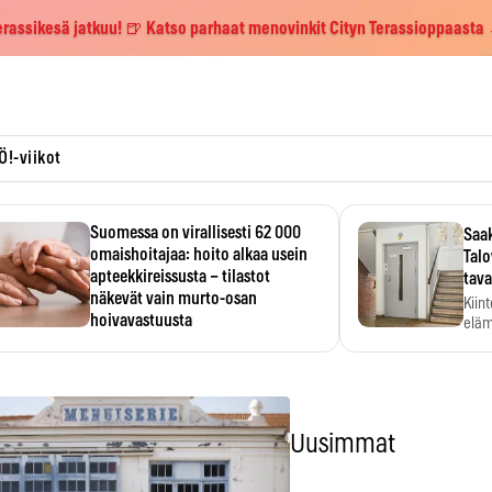
erassikesä jatkuu! 🍺 Katso parhaat menovinkit Cityn Terassioppaasta
Ö!-viikot
Suomessa on virallisesti 62 000
Saak
omaishoitajaa: hoito alkaa usein
Talo
apteekkireissusta – tilastot
tava
näkevät vain murto-osan
Kiin
hoivavastuusta
eläm
Omaishoitajaliiton arvion mukaan
noin 350 000 suomalaista kantaa…
Uusimmat