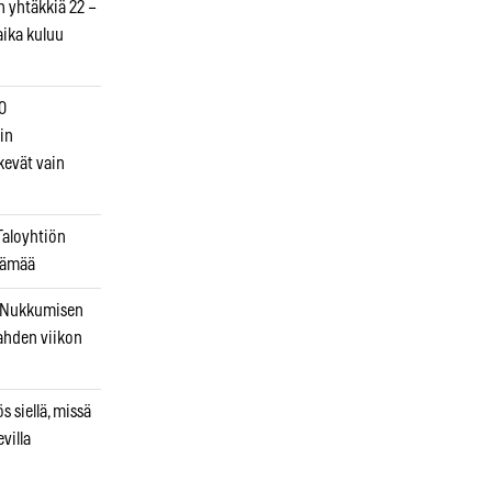
on yhtäkkiä 22 –
aika kuluu
0
in
kevät vain
Taloyhtiön
elämää
? Nukkumisen
 kahden viikon
 siellä, missä
villa