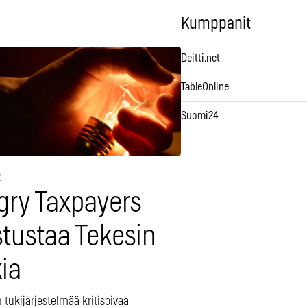
Kumppanit
Deitti.net
TableOnline
Suomi24
2
gry Taxpayers
stustaa Tekesin
ia
 tukijärjestelmää kritisoivaa