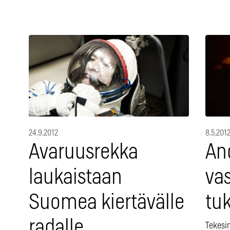
24.9.2012
8.5.201
Avaruusrekka
An
laukaistaan
va
Suomea kiertävälle
tuk
radalle
Tekesin