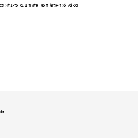
soitusta suunnitellaan äitienpäiväksi.
ute