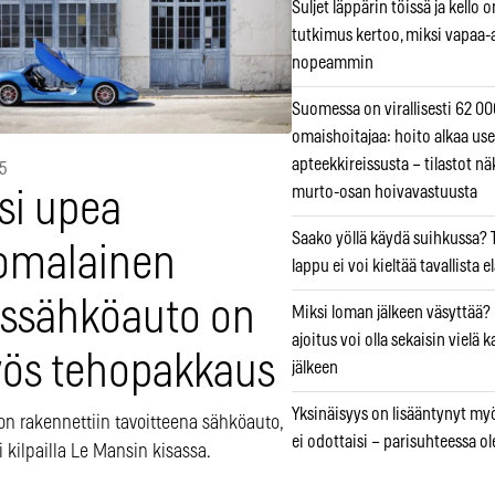
Suljet läppärin töissä ja kello 
tutkimus kertoo, miksi vapaa-
nopeammin
Suomessa on virallisesti 62 00
omaishoitajaa: hoito alkaa use
apteekkireissusta – tilastot nä
5
murto-osan hoivavastuusta
si upea
Saako yöllä käydä suihkussa? 
omalainen
lappu ei voi kieltää tavallista 
yssähköauto on
Miksi loman jälkeen väsyttää
ajoitus voi olla sekaisin vielä
ös tehopakkaus
jälkeen
Yksinäisyys on lisääntynyt myös
on rakennettiin tavoitteena sähköauto,
ei odottaisi – parisuhteessa ole
oi kilpailla Le Mansin kisassa.