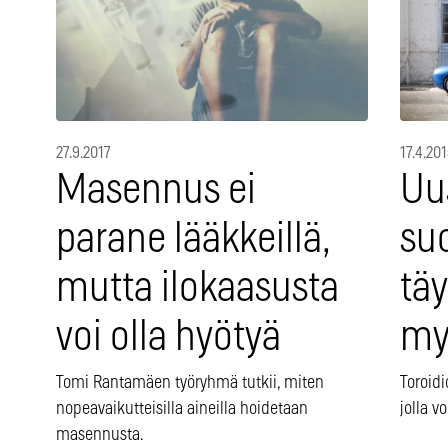
27.9.2017
17.4.201
Masennus ei
Uu
parane lääkkeillä,
su
mutta ilokaasusta
tä
voi olla hyötyä
my
Tomi Rantamäen työryhmä tutkii, miten
Toroidi
nopeavaikutteisilla aineilla hoidetaan
jolla v
masennusta.