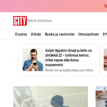
T
Skip
Tätä et odottanut
to
content
Etusivu
Viihde
Ruoka ja ravintolat
Ihmissuhteet
SY
Suljet läppärin töissä ja kello on
yhtäkkiä 22 – tutkimus kertoo,
‹
miksi vapaa-aika kuluu
nopeammin
Rutiini voi venyttää aikaa juuri silloin,
kun sitä…