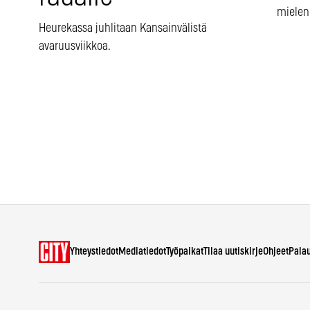
mieleno
Heurekassa juhlitaan Kansainvälistä
avaruusviikkoa.
Yhteystiedot
Mediatiedot
Työpaikat
Tilaa uutiskirje
Ohjeet
Pala