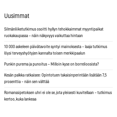
Uusimmat
Silmänliiketutkimus osoitti hyllyn tehokkaimmat myyntipaikat
ruokakaupassa – näin näkyvyys vaikuttaa hintaan
10 000 askeleen päivätavoite syntyi mainoksesta – laaja tutkimus
löysi terveyshyötyjen kannalta toisen merkkipaalun
Punkin purema ja punoitus – Milloin kyse on borrelioosista?
Kesän palkka ratkaisee: Opintotuen takaisinperintään lisätään 7,5
prosenttia – näin sen välttää
Romanssipetoksen uhri ei ole se, jota yleisesti kuvitellaan – tutkimus
kertoo, kuka lankeaa