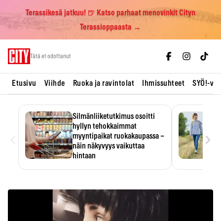
Terassikesä jatkuu! 🍺 Katso parhaat menovinkit Cityn
Terassioppaasta →
Skip
Tätä et odottanut
to
content
Etusivu
Viihde
Ruoka ja ravintolat
Ihmissuhteet
SYÖ!-vii
Silmänliiketutkimus osoitti
hyllyn tehokkaimmat
‹
›
myyntipaikat ruokakaupassa –
näin näkyvyys vaikuttaa
hintaan
Tuotteen paikka hyllyssä
ratkaisee, huomataanko se.
Kauppiaat hyödyntävät…