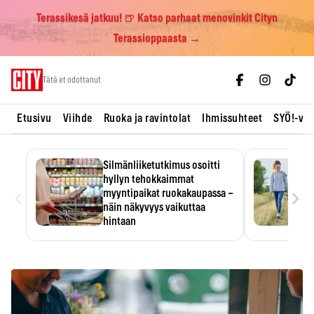
Terassikesä jatkuu! 🍺 Katso parhaat menovinkit Cityn
Terassioppaasta →
Skip
Tätä et odottanut
to
content
Etusivu
Viihde
Ruoka ja ravintolat
Ihmissuhteet
SYÖ!-vii
Silmänliiketutkimus osoitti
hyllyn tehokkaimmat
‹
›
myyntipaikat ruokakaupassa –
näin näkyvyys vaikuttaa
hintaan
Tuotteen paikka hyllyssä
ratkaisee, huomataanko se.
Kauppiaat hyödyntävät…