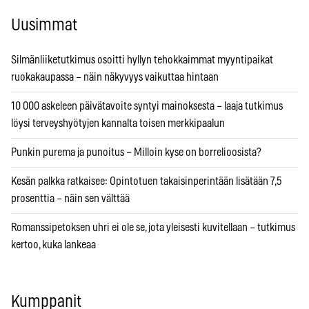
Uusimmat
Silmänliiketutkimus osoitti hyllyn tehokkaimmat myyntipaikat
ruokakaupassa – näin näkyvyys vaikuttaa hintaan
10 000 askeleen päivätavoite syntyi mainoksesta – laaja tutkimus
löysi terveyshyötyjen kannalta toisen merkkipaalun
Punkin purema ja punoitus – Milloin kyse on borrelioosista?
Kesän palkka ratkaisee: Opintotuen takaisinperintään lisätään 7,5
prosenttia – näin sen välttää
Romanssipetoksen uhri ei ole se, jota yleisesti kuvitellaan – tutkimus
kertoo, kuka lankeaa
Kumppanit