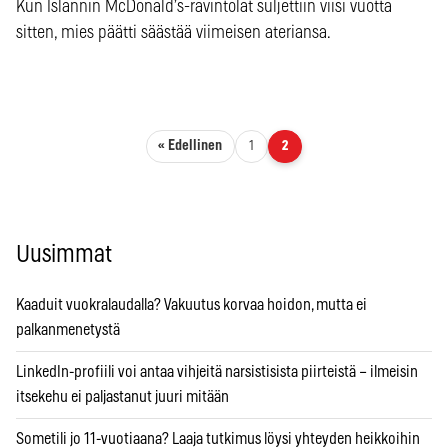
Kun Islannin McDonald’s-ravintolat suljettiin viisi vuotta
sitten, mies päätti säästää viimeisen ateriansa.
Artikkelien sivutus
« Edellinen
1
2
Uusimmat
Kaaduit vuokralaudalla? Vakuutus korvaa hoidon, mutta ei
palkanmenetystä
LinkedIn-profiili voi antaa vihjeitä narsistisista piirteistä – ilmeisin
itsekehu ei paljastanut juuri mitään
Sometili jo 11-vuotiaana? Laaja tutkimus löysi yhteyden heikkoihin