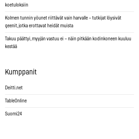
koetuloksiin
Kolmen tunnin yöunet riittävät vain harvalle – tutkijat löysivät
geenit, jotka erottavat heidät muista
Takuu päättyi, myyjän vastuu ei – näin pitkään kodinkoneen kuuluu
kestää
Kumppanit
Deitti.net
TableOnline
Suomi24