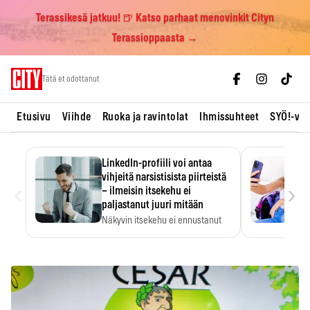
Terassikesä jatkuu! 🍺 Katso parhaat menovinkit Cityn
Terassioppaasta →
Skip
Tätä et odottanut
to
content
Etusivu
Viihde
Ruoka ja ravintolat
Ihmissuhteet
SYÖ!-vii
LinkedIn-profiili voi antaa
vihjeitä narsistisista piirteistä
‹
›
– ilmeisin itsekehu ei
paljastanut juuri mitään
Näkyvin itsekehu ei ennustanut
narsistisia piirteitä.