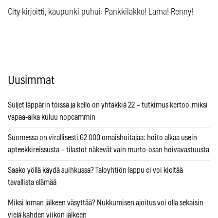
City kirjoitti, kaupunki puhui: Pankkilakko! Lama! Renny!
Uusimmat
Suljet läppärin töissä ja kello on yhtäkkiä 22 – tutkimus kertoo, miksi
vapaa-aika kuluu nopeammin
Suomessa on virallisesti 62 000 omaishoitajaa: hoito alkaa usein
apteekkireissusta – tilastot näkevät vain murto-osan hoivavastuusta
Saako yöllä käydä suihkussa? Taloyhtiön lappu ei voi kieltää
tavallista elämää
Miksi loman jälkeen väsyttää? Nukkumisen ajoitus voi olla sekaisin
vielä kahden viikon jälkeen