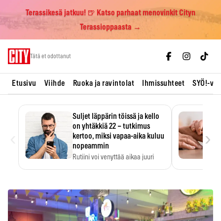
Terassikesä jatkuu! 🍺 Katso parhaat menovinkit Cityn
Terassioppaasta →
Skip
Tätä et odottanut
to
content
Etusivu
Viihde
Ruoka ja ravintolat
Ihmissuhteet
SYÖ!-vii
Suljet läppärin töissä ja kello
on yhtäkkiä 22 – tutkimus
‹
›
kertoo, miksi vapaa-aika kuluu
nopeammin
Rutiini voi venyttää aikaa juuri
silloin, kun sitä…