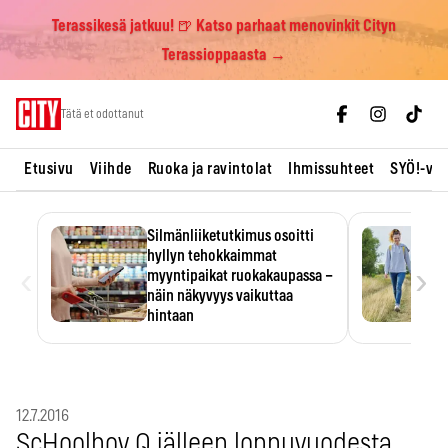
Terassikesä jatkuu! 🍺 Katso parhaat menovinkit Cityn
Terassioppaasta →
Skip
Tätä et odottanut
to
content
Etusivu
Viihde
Ruoka ja ravintolat
Ihmissuhteet
SYÖ!-vii
Silmänliiketutkimus osoitti
hyllyn tehokkaimmat
‹
›
myyntipaikat ruokakaupassa –
näin näkyvyys vaikuttaa
hintaan
Tuotteen paikka hyllyssä
ratkaisee, huomataanko se.
Kauppiaat hyödyntävät…
12.7.2016
ScHoolboy Q jälleen loppuvuodesta