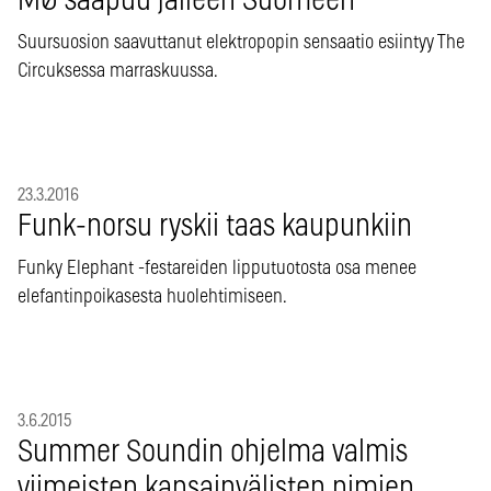
MØ saapuu jälleen Suomeen
Suursuosion saavuttanut elektropopin sensaatio esiintyy The
Circuksessa marraskuussa.
23.3.2016
Funk-norsu ryskii taas kaupunkiin
Funky Elephant -festareiden lipputuotosta osa menee
elefantinpoikasesta huolehtimiseen.
3.6.2015
Summer Soundin ohjelma valmis
viimeisten kansainvälisten nimien