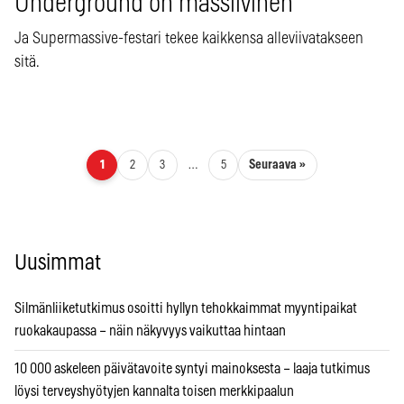
Underground on massiivinen
Ja Supermassive-festari tekee kaikkensa alleviivatakseen
sitä.
Artikkelien sivutus
Seuraava »
1
2
3
…
5
Uusimmat
Silmänliiketutkimus osoitti hyllyn tehokkaimmat myyntipaikat
ruokakaupassa – näin näkyvyys vaikuttaa hintaan
10 000 askeleen päivätavoite syntyi mainoksesta – laaja tutkimus
löysi terveyshyötyjen kannalta toisen merkkipaalun