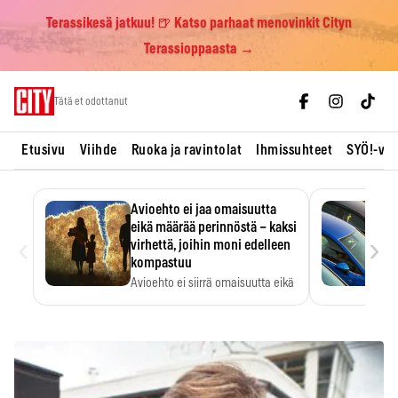
Terassikesä jatkuu! 🍺 Katso parhaat menovinkit Cityn
Terassioppaasta →
Skip
Tätä et odottanut
to
content
Etusivu
Viihde
Ruoka ja ravintolat
Ihmissuhteet
SYÖ!-vii
Avioehto ei jaa omaisuutta
eikä määrää perinnöstä – kaksi
‹
›
virhettä, joihin moni edelleen
kompastuu
Avioehto ei siirrä omaisuutta eikä
ratkaise perintöasioita.