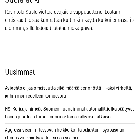
Suola auki
Ravintola Suola viettää avajaisia vappuaattona. Lostarin
entisissä tiloissa kannattaa kuitenkin käydä kuikuilemassa jo
aiemmin, sillä listoja testataan joka päivä.
Uusimmat
Avioehto ei jaa omaisuutta eikä määrää perinnöstä – kaksi virhettä,
joihin moni edelleen kompastuu
HS: Korjaaja nimeää Suomen huonoimmat automallit, jotka päätyvät
hänen pihalleen turhan nuorina: tämä kallis osa ratkaisee
Aggressiivisen rintasyövän heikko kohta paljastui – syöpäsolun
ahneus voi kääntyä sitä itseään vastaan