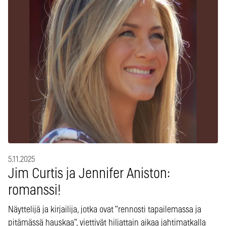
5.11.2025
Jim Curtis ja Jennifer Aniston:
romanssi!
Näyttelijä ja kirjailija, jotka ovat ”rennosti tapailemassa ja
pitämässä hauskaa”, viettivät hiljattain aikaa jahtimatkalla