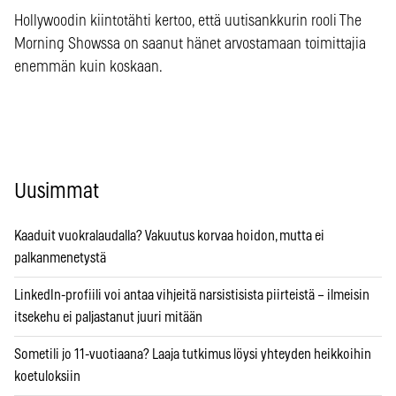
Hollywoodin kiintotähti kertoo, että uutisankkurin rooli The
Morning Showssa on saanut hänet arvostamaan toimittajia
enemmän kuin koskaan.
Uusimmat
Kaaduit vuokralaudalla? Vakuutus korvaa hoidon, mutta ei
palkanmenetystä
LinkedIn-profiili voi antaa vihjeitä narsistisista piirteistä – ilmeisin
itsekehu ei paljastanut juuri mitään
Sometili jo 11-vuotiaana? Laaja tutkimus löysi yhteyden heikkoihin
koetuloksiin