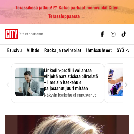
Terassikesä jatkuu! 🍺 Katso parhaat menovinkit Cityn
Terassioppaasta →
Skip
Tätä et odottanut
to
content
Etusivu
Viihde
Ruoka ja ravintolat
Ihmissuhteet
SYÖ!-vii
LinkedIn-profiili voi antaa
vihjeitä narsistisista piirteistä
‹
›
– ilmeisin itsekehu ei
paljastanut juuri mitään
Näkyvin itsekehu ei ennustanut
narsistisia piirteitä.