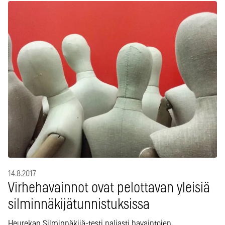
14.8.2017
Virhehavainnot ovat pelottavan yleisiä
silminnäkijätunnistuksissa
Heurekan Silminnäkijä-testi paljasti havaintojen