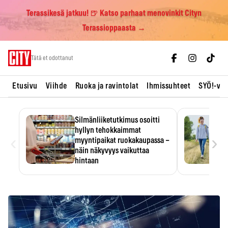
Terassikesä jatkuu! 🍺 Katso parhaat menovinkit Cityn
Terassioppaasta →
Skip
Tätä et odottanut
to
content
Etusivu
Viihde
Ruoka ja ravintolat
Ihmissuhteet
SYÖ!-vii
Silmänliiketutkimus osoitti
hyllyn tehokkaimmat
‹
›
myyntipaikat ruokakaupassa –
näin näkyvyys vaikuttaa
hintaan
Tuotteen paikka hyllyssä
ratkaisee, huomataanko se.
Kauppiaat hyödyntävät…