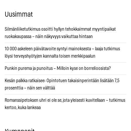
Uusimmat
Silmänliiketutkimus osoitti hyllyn tehokkaimmat myyntipaikat
ruokakaupassa – näin näkyvyys vaikuttaa hintaan
10 000 askeleen päivätavoite syntyi mainoksesta – laaja tutkimus
löysi terveyshyötyjen kannalta toisen merkkipaalun
Punkin purema ja punoitus – Milloin kyse on borrelioosista?
Kesän palkka ratkaisee: Opintotuen takaisinperintään lisätään 7,5
prosenttia – näin sen välttää
Romanssipetoksen uhri ei ole se, jota yleisesti kuvitellaan – tutkimus
kertoo, kuka lankeaa