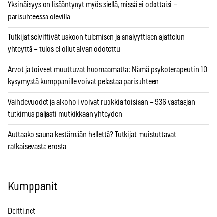
Yksinäisyys on lisääntynyt myös siellä, missä ei odottaisi –
parisuhteessa olevilla
Tutkijat selvittivät uskoon tulemisen ja analyyttisen ajattelun
yhteyttä – tulos ei ollut aivan odotettu
Arvot ja toiveet muuttuvat huomaamatta: Nämä psykoterapeutin 10
kysymystä kumppanille voivat pelastaa parisuhteen
Vaihdevuodet ja alkoholi voivat ruokkia toisiaan – 936 vastaajan
tutkimus paljasti mutkikkaan yhteyden
Auttaako sauna kestämään hellettä? Tutkijat muistuttavat
ratkaisevasta erosta
Kumppanit
Deitti.net