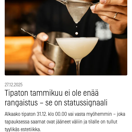
27.12.2025
Tipaton tammikuu ei ole enää
rangaistus – se on statussignaali
Alkaako tipaton 31.12. klo 00.00 vai vasta myöhemmin – joka
tapauksessa saarnat ovat jääneet väliin ja tilalle on tullut
tyylikäs estetiikka.