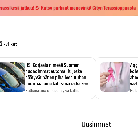
erassikesä jatkuu! 🍺 Katso parhaat menovinkit Cityn Terassioppaasta
Ö!-viikot
HS: Korjaaja nimeää Suomen
Aggr
huonoimmat automallit, jotka
koht
päätyvät hänen pihalleen turhan
ahne
nuorina: tämä kallis osa ratkaisee
vas
Ratkaisijana on usein yksi kallis
Hels
komponentti.
MYC-
hida
Uusimmat