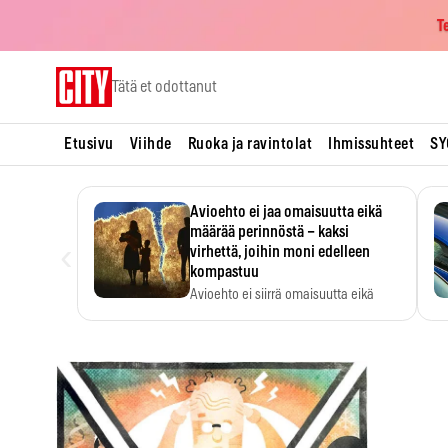
T
Skip
Tätä et odottanut
to
content
Etusivu
Viihde
Ruoka ja ravintolat
Ihmissuhteet
SY
Avioehto ei jaa omaisuutta eikä
määrää perinnöstä – kaksi
‹
virhettä, joihin moni edelleen
kompastuu
Avioehto ei siirrä omaisuutta eikä
ratkaise perintöasioita.