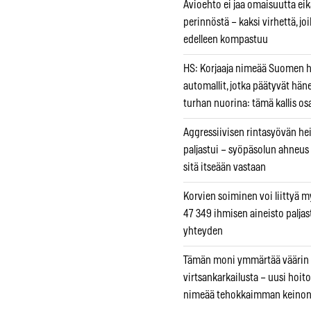
Avioehto ei jaa omaisuutta ei
perinnöstä – kaksi virhettä, jo
edelleen kompastuu
HS: Korjaaja nimeää Suomen
automallit, jotka päätyvät hän
turhan nuorina: tämä kallis os
Aggressiivisen rintasyövän he
paljastui – syöpäsolun ahneus
sitä itseään vastaan
Korvien soiminen voi liittyä 
47 349 ihmisen aineisto paljas
yhteyden
Tämän moni ymmärtää väärin
virtsankarkailusta – uusi hoit
nimeää tehokkaimman keino