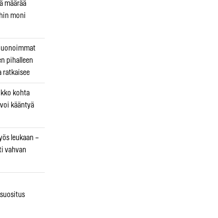
kä määrää
ihin moni
 huonoimmat
en pihalleen
a ratkaisee
ikko kohta
 voi kääntyä
myös leukaan –
ti vahvan
osuositus
n