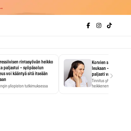
 →
essiivisen rintasyövän heikko
Korvien soiminen voi 
a paljastui – syöpäsolun
leukaan – 47 349 ihmi
›
us voi kääntyä sitä itseään
paljasti vahvan yhtey
taan
Tinnitus yhdistetään ku
ingin yliopiston tutkimuksessa
heikkenemiseen. Meta-a
aktiivisen rintasyövän kasvu
kertoo, että myös…
stui.