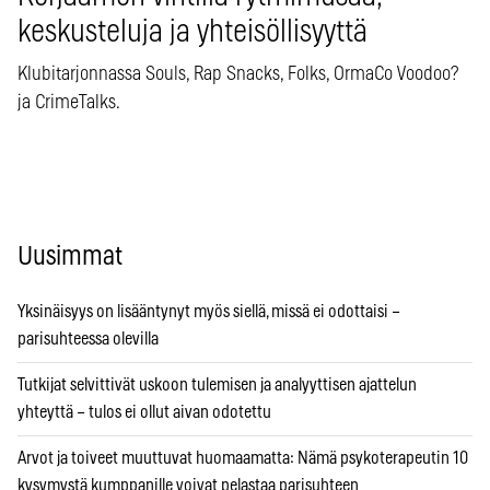
keskusteluja ja yhteisöllisyyttä
Klubitarjonnassa Souls, Rap Snacks, Folks, OrmaCo Voodoo?
ja CrimeTalks.
Uusimmat
Yksinäisyys on lisääntynyt myös siellä, missä ei odottaisi –
parisuhteessa olevilla
Tutkijat selvittivät uskoon tulemisen ja analyyttisen ajattelun
yhteyttä – tulos ei ollut aivan odotettu
Arvot ja toiveet muuttuvat huomaamatta: Nämä psykoterapeutin 10
kysymystä kumppanille voivat pelastaa parisuhteen