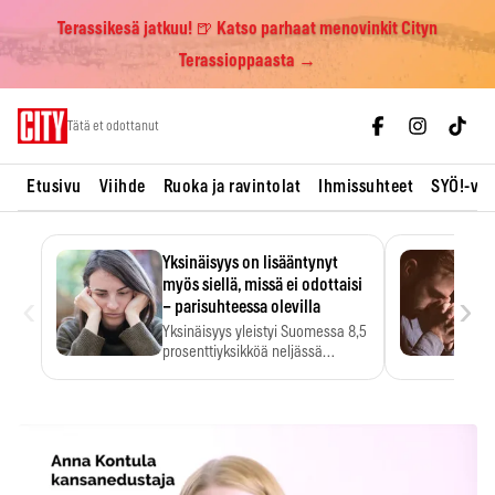
Terassikesä jatkuu! 🍺 Katso parhaat menovinkit Cityn
Terassioppaasta →
Skip
Tätä et odottanut
to
content
Etusivu
Viihde
Ruoka ja ravintolat
Ihmissuhteet
SYÖ!-vii
Yksinäisyys on lisääntynyt
myös siellä, missä ei odottaisi
‹
›
– parisuhteessa olevilla
Yksinäisyys yleistyi Suomessa 8,5
prosenttiyksikköä neljässä
vuodessa. Se…