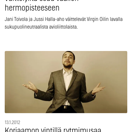
hermopisteeseen
Jani Toivola ja Jussi Halla-aho väittelevät Virgin Oilin lavalla
sukupuolineutraalista avioliittolaista.
13.1.2012
Korjaamon vintillä rytmimusaa,