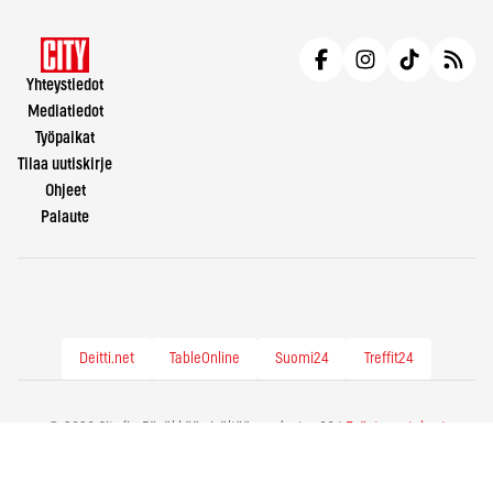
Yhteystiedot
Mediatiedot
Työpaikat
Tilaa uutiskirje
Ohjeet
Palaute
Deitti.net
TableOnline
Suomi24
Treffit24
© 2026 City.fi - Räväkkää sisältöä vuodesta -86 |
Evästeasetukset