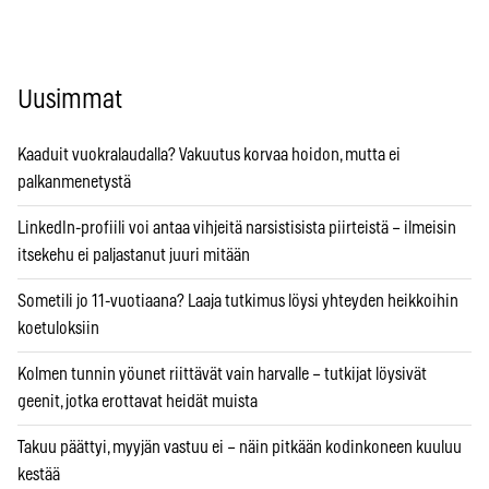
Uusimmat
Kaaduit vuokralaudalla? Vakuutus korvaa hoidon, mutta ei
palkanmenetystä
LinkedIn-profiili voi antaa vihjeitä narsistisista piirteistä – ilmeisin
itsekehu ei paljastanut juuri mitään
Sometili jo 11-vuotiaana? Laaja tutkimus löysi yhteyden heikkoihin
koetuloksiin
Kolmen tunnin yöunet riittävät vain harvalle – tutkijat löysivät
geenit, jotka erottavat heidät muista
Takuu päättyi, myyjän vastuu ei – näin pitkään kodinkoneen kuuluu
kestää