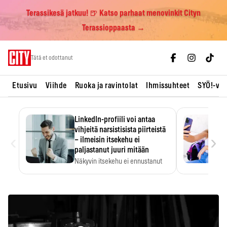
Terassikesä jatkuu! 🍺 Katso parhaat menovinkit Cityn
Terassioppaasta →
Skip
Tätä et odottanut
to
content
Etusivu
Viihde
Ruoka ja ravintolat
Ihmissuhteet
SYÖ!-vii
LinkedIn-profiili voi antaa
vihjeitä narsistisista piirteistä
‹
›
– ilmeisin itsekehu ei
paljastanut juuri mitään
Näkyvin itsekehu ei ennustanut
narsistisia piirteitä.