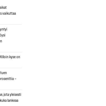
aikat
s vaikuttaa
syntyi
öysi
en
illoin kyse on
otuen
prosenttia –
, jota yleisesti
 kuka lankeaa