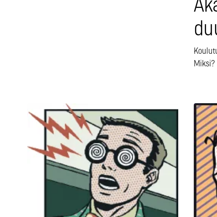
Ak
du
Koulut
Miksi?