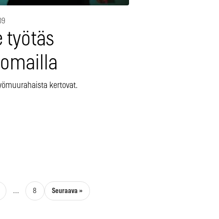
09
 työtäs
komailla
työmuurahaista kertovat.
Seuraava »
…
8