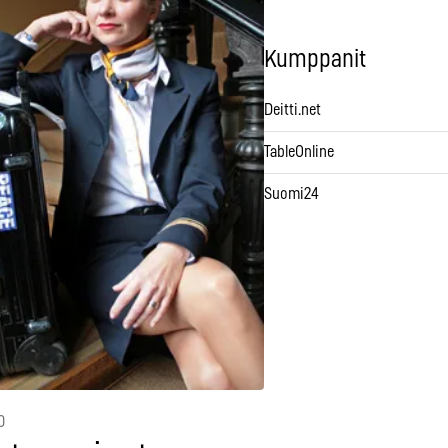
Kumppanit
Deitti.net
TableOnline
Suomi24
0