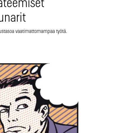
ateemiset
unarit
ustasoa vaatimattomampaa työtä.