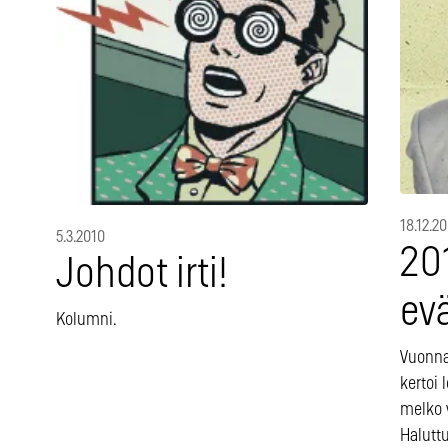
18.12.2
5.3.2010
20
Johdot irti!
ev
Kolumni.
Vuonna
kertoi 
melko v
Halutt