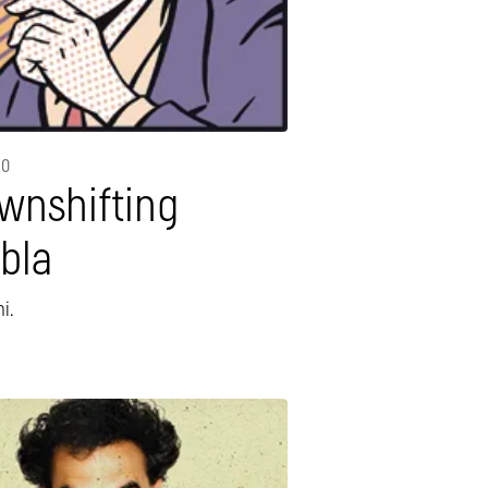
10
wnshifting
bla
i.