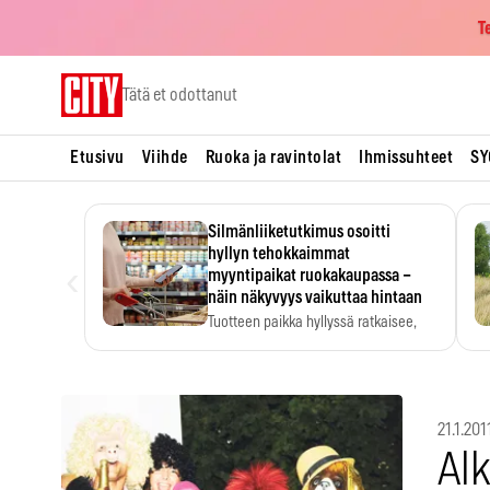
T
Skip
Tätä et odottanut
to
content
Etusivu
Viihde
Ruoka ja ravintolat
Ihmissuhteet
SY
Silmänliiketutkimus osoitti
hyllyn tehokkaimmat
‹
myyntipaikat ruokakaupassa –
näin näkyvyys vaikuttaa hintaan
Tuotteen paikka hyllyssä ratkaisee,
huomataanko se. Kauppiaat
hyödyntävät…
21.1.201
Alk