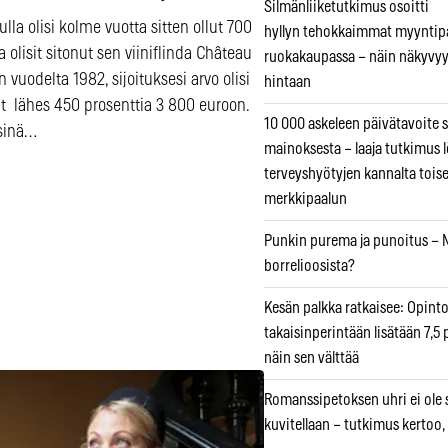
Silmänliiketutkimus osoitti
ulla olisi kolme vuotta sitten ollut 700
hyllyn tehokkaimmat myyntip
a olisit sitonut sen viiniflinda Château
ruokakaupassa – näin näkyvyy
n vuodelta 1982, sijoituksesi arvo olisi
hintaan
t lähes 450 prosenttia 3 800 euroon.
10 000 askeleen päivätavoite 
sinä…
mainoksesta – laaja tutkimus l
terveyshyötyjen kannalta tois
merkkipaalun
Punkin purema ja punoitus – M
borrelioosista?
Kesän palkka ratkaisee: Opint
takaisinperintään lisätään 7,5 
näin sen välttää
Romanssipetoksen uhri ei ole se
kuvitellaan – tutkimus kertoo,