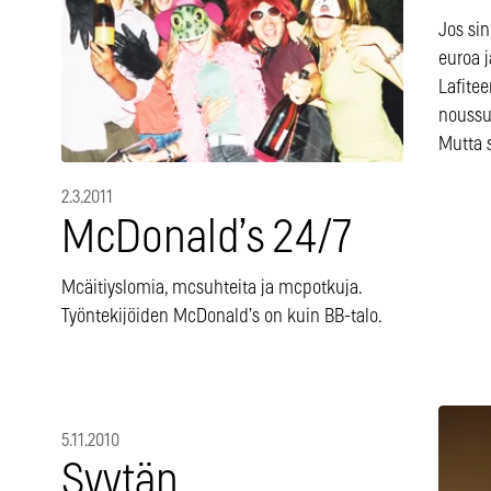
Jos sin
euroa j
Lafitee
noussu
Mutta 
2.3.2011
McDonald’s 24/7
Mcäitiyslomia, mcsuhteita ja mcpotkuja.
Työntekijöiden McDonald’s on kuin BB-talo.
5.11.2010
Syytän