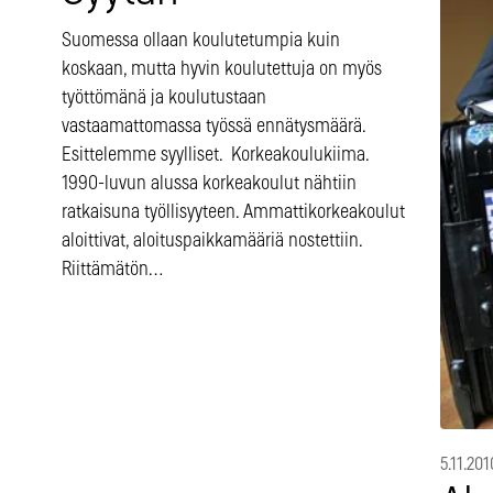
Suomessa ollaan koulutetumpia kuin
koskaan, mutta hyvin koulutettuja on myös
työttömänä ja koulutustaan
vastaamattomassa työssä ennätysmäärä.
Esittelemme syylliset. Korkeakoulukiima.
1990-luvun alussa korkeakoulut nähtiin
ratkaisuna työllisyyteen. Ammattikorkeakoulut
aloittivat, aloituspaikkamääriä nostettiin.
Riittämätön…
5.11.201