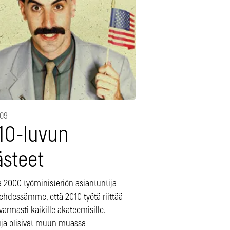
009
10-luvun
ästeet
 2000 työministeriön asiantuntija
lehdessämme, että 2010 työtä riittää
armasti kaikille akateemisille.
uja olisivat muun muassa