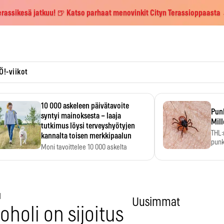
erassikesä jatkuu! 🍺 Katso parhaat menovinkit Cityn Terassioppaasta
Ö!-viikot
10 000 askeleen päivätavoite
Pun
syntyi mainoksesta – laaja
Mill
tutkimus löysi terveyshyötyjen
THL:
kannalta toisen merkkipaalun
punk
Moni tavoittelee 10 000 askelta
kym
päivässä, vaikka luku…
1
Uusimmat
oholi on sijoitus