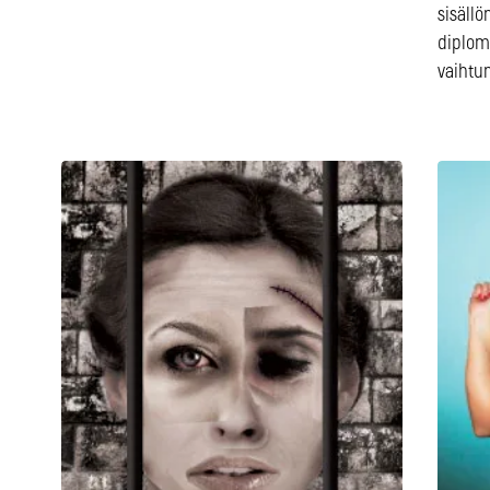
sisällö
diplom
vaihtu