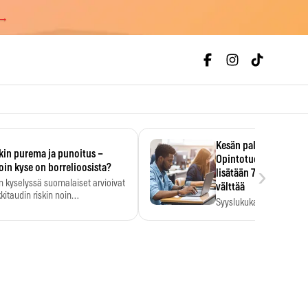
 →
Kesän palkka ratkaise
kin purema ja punoitus –
Opintotuen takaisinp
›
oin kyse on borrelioosista?
lisätään 7,5 prosentti
n kyselyssä suomalaiset arvioivat
välttää
kitaudin riskin noin
Syyslukukauden tukikuu
menkertaiseksi…
määrä ratkeaa sillä, mit
ehti…