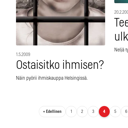
20.2.20
Tee
ul
Neljä 
1.5.2009
Ostaisitko ihmisen?
Näin pyörii ihmiskauppa Helsingissä.
Artikkelien sivutus
« Edellinen
1
2
3
4
5
6