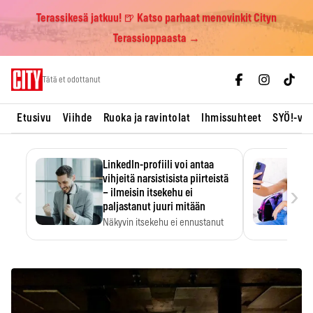
Terassikesä jatkuu! 🍺 Katso parhaat menovinkit Cityn
Terassioppaasta →
Skip
Tätä et odottanut
to
content
Etusivu
Viihde
Ruoka ja ravintolat
Ihmissuhteet
SYÖ!-vii
LinkedIn-profiili voi antaa
vihjeitä narsistisista piirteistä
‹
›
– ilmeisin itsekehu ei
paljastanut juuri mitään
Näkyvin itsekehu ei ennustanut
narsistisia piirteitä.