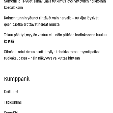
Sometili jo 11-vuotiaana? Laaja tutkimus löysi yhteyden heikkoihin
koetuloksiin
Kolmen tunnin yöunet riittävät vain harvalle – tutkijat löysivät
geenit, jotka erottavat heidät muista
Takuu päättyi, myyjän vastuu ei – näin pitkään kodinkoneen kuuluu
kestää
Silmänliiketutkimus osoitti hyllyn tehokkaimmat myyntipaikat
ruokakaupassa – näin näkyvyys vaikuttaa hintaan
Kumppanit
Deitti.net
TableOnline