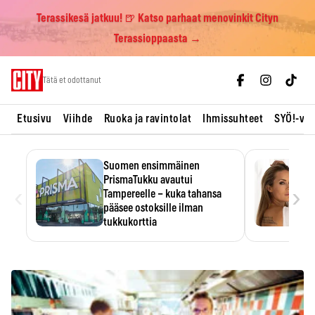
Terassikesä jatkuu! 🍺 Katso parhaat menovinkit Cityn
Terassioppaasta →
Skip
Tätä et odottanut
to
content
Etusivu
Viihde
Ruoka ja ravintolat
Ihmissuhteet
SYÖ!-vii
Suomen ensimmäinen
PrismaTukku avautui
‹
›
Tampereelle – kuka tahansa
pääsee ostoksille ilman
tukkukorttia
Ostoksille tarvitse tukkukorttia,
mutta yksikköhinta kannattaa
tarkistaa itse.