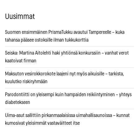
Uusimmat
Suomen ensimmäinen PrismaTukku avautui Tampereelle – kuka
tahansa pääsee ostoksille ilman tukkukorttia
Seiska: Martina Aitolehti haki yhtiönsä konkurssiin – vanhat verot
kaatoivat firman
Maksuton vesirokkorokote laajeni nyt myös aikuisille – tarkista,
kuulutko riskiryhmään
Parodontiitti on yleisempi kuin hampaiden reikiintyminen – yhteys
diabetekseen
Uima-asut sallittiin pirkanmaalaisissa uimahallisaunoissa – kunnat
kumosivat yleisimmät vastaväitteet itse