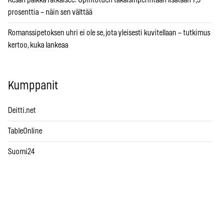
Kesän palkka ratkaisee: Opintotuen takaisinperintään lisätään 7,5
prosenttia – näin sen välttää
Romanssipetoksen uhri ei ole se, jota yleisesti kuvitellaan – tutkimus
kertoo, kuka lankeaa
Kumppanit
Deitti.net
TableOnline
Suomi24