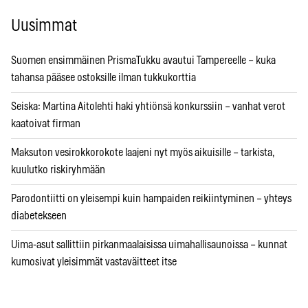
Uusimmat
Suomen ensimmäinen PrismaTukku avautui Tampereelle – kuka
tahansa pääsee ostoksille ilman tukkukorttia
Seiska: Martina Aitolehti haki yhtiönsä konkurssiin – vanhat verot
kaatoivat firman
Maksuton vesirokkorokote laajeni nyt myös aikuisille – tarkista,
kuulutko riskiryhmään
Parodontiitti on yleisempi kuin hampaiden reikiintyminen – yhteys
diabetekseen
Uima-asut sallittiin pirkanmaalaisissa uimahallisaunoissa – kunnat
kumosivat yleisimmät vastaväitteet itse