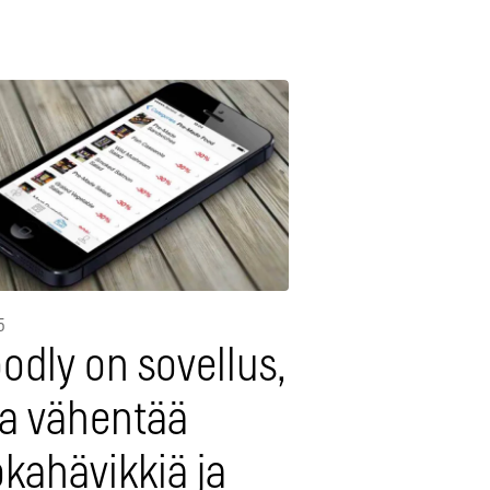
5
odly on sovellus,
ka vähentää
kahävikkiä ja