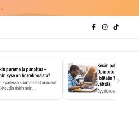
 →
Kesän palkka ratkaise
kin purema ja punoitus –
Opintotuen takaisinp
›
oin kyse on borrelioosista?
lisätään 7,5 prosentti
n kyselyssä suomalaiset arvioivat
välttää
kitaudin riskin noin
Syyslukukauden tukikuu
menkertaiseksi…
määrä ratkeaa sillä, mit
ehti…