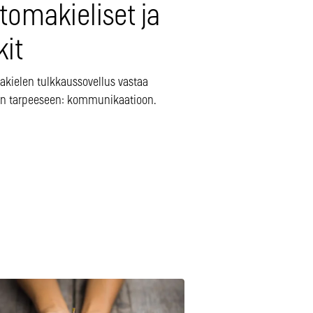
ttomakieliset ja
kit
akielen tulkkaussovellus vastaa
en tarpeeseen: kommunikaatioon.