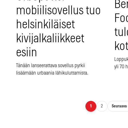
Ber
mobiilisovellus tuo
Fo
helsinkiläiset
tu
kivijalkaliikkeet
kot
esiin
Loppuke
Tänään lanseerattava sovellus pyrkii
yli 70 
lisäämään urbaania lähikuluttamista.
Artikkelien sivutus
Seuraava 
1
2