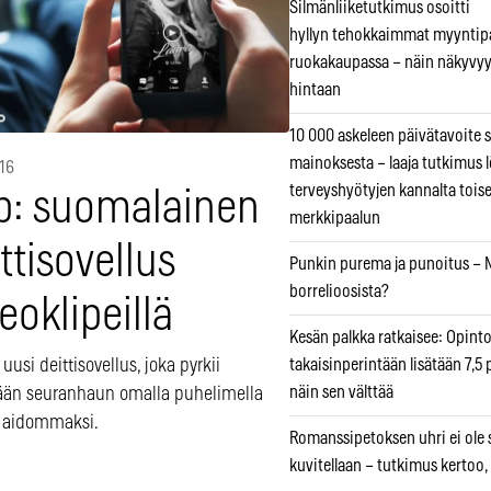
Silmänliiketutkimus osoitti
hyllyn tehokkaimmat myyntip
ruokakaupassa – näin näkyvyy
hintaan
10 000 askeleen päivätavoite 
mainoksesta – laaja tutkimus l
016
terveyshyötyjen kannalta tois
ip: suomalainen
merkkipaalun
ttisovellus
Punkin purema ja punoitus – M
borrelioosista?
eoklipeillä
Kesän palkka ratkaisee: Opint
 uusi deittisovellus, joka pyrkii
takaisinperintään lisätään 7,5 
näin sen välttää
än seuranhaun omalla puhelimella
a aidommaksi.
Romanssipetoksen uhri ei ole se
kuvitellaan – tutkimus kertoo,