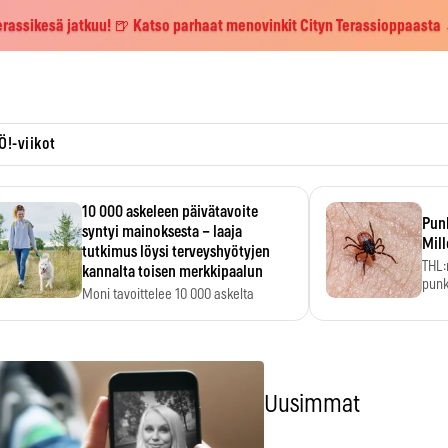
erassikesä jatkuu! 🍺 Katso parhaat menovinkit Cityn Terassioppaasta
Ö!-viikot
10 000 askeleen päivätavoite
Pun
syntyi mainoksesta – laaja
Mill
tutkimus löysi terveyshyötyjen
THL:
kannalta toisen merkkipaalun
punk
Moni tavoittelee 10 000 askelta
kym
päivässä, vaikka luku…
Uusimmat