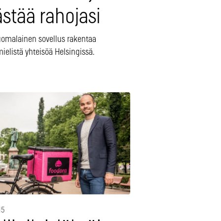
stää rahojasi
uomalainen sovellus rakentaa
ielistä yhteisöä Helsingissä.
15