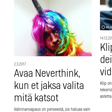
14.12.2
Kl
dei
2.3.2017
vid
Avaa Neverthink,
kun et jaksa valita
Klip on
tekemä
mitä katsot
astett
Valinnanvapaus on perseestä, jos haluaa vain