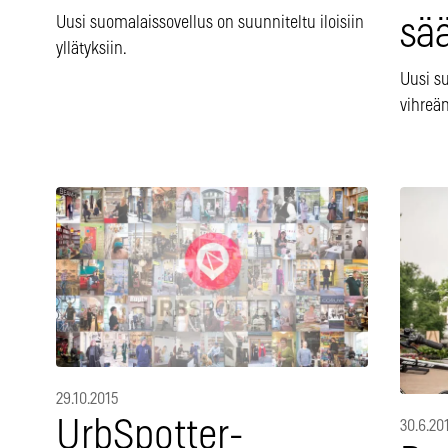
Uusi suomalaissovellus on suunniteltu iloisiin
sää
yllätyksiin.
Uusi s
vihreäm
29.10.2015
UrbSpotter-
30.6.20