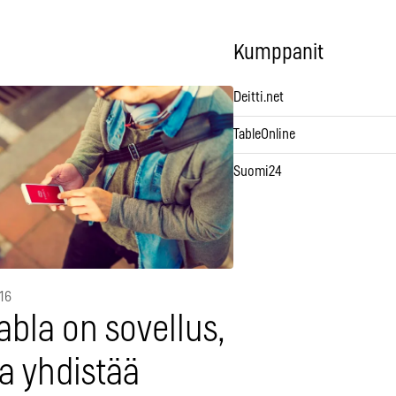
Kumppanit
Deitti.net
TableOnline
Suomi24
016
bla on sovellus,
a yhdistää