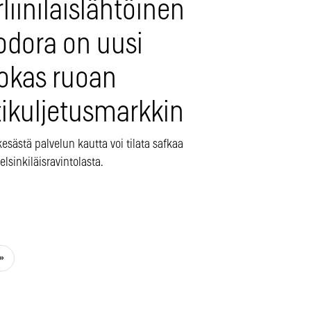
liinilaislähtöinen
odora on uusi
lokas ruoan
ikuljetusmarkkinoille
sästä palvelun kautta voi tilata safkaa
helsinkiläisravintolasta.
»