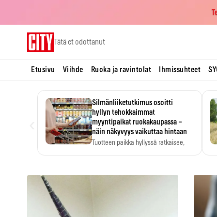
T
Skip
Tätä et odottanut
to
content
Etusivu
Viihde
Ruoka ja ravintolat
Ihmissuhteet
SY
Silmänliiketutkimus osoitti
hyllyn tehokkaimmat
‹
myyntipaikat ruokakaupassa –
näin näkyvyys vaikuttaa hintaan
Tuotteen paikka hyllyssä ratkaisee,
huomataanko se. Kauppiaat
hyödyntävät…