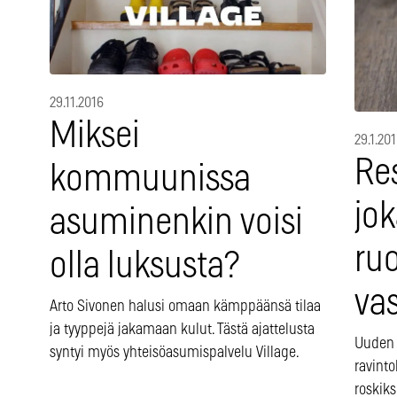
29.11.2016
Miksei
29.1.20
Re
kommuunissa
jok
asuminenkin voisi
ru
olla luksusta?
va
Arto Sivonen halusi omaan kämppäänsä tilaa
ja tyyppejä jakamaan kulut. Tästä ajattelusta
Uuden n
syntyi myös yhteisöasumispalvelu Village.
ravint
roskiks