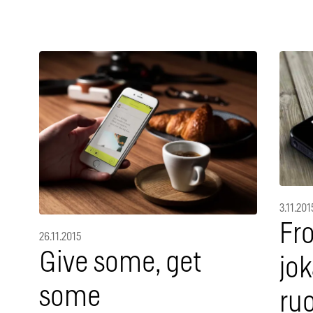
3.11.201
Fro
26.11.2015
Give some, get
jo
some
ruo