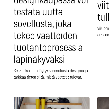
designkaupassa voi
vii
testata uutta
tul
sovellusta, joka
Viittom
tekee vaatteiden
arkise
tuotantoprosessia
läpinäkyväksi
Keskuskadulta löytyy suomalaista designia ja
tarkkaa tietoa siitä, mistä vaatteet tulevat.