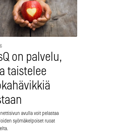
16
sQ on palvelu,
a taistelee
okahävikkiä
staan
ettisivun avulla voit pelastaa
oloiden syömäkelpoiset ruoat
elta.