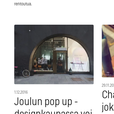
rentoutua.
29.11.2
Cha
1.12.2016
Joulun pop up -
jok