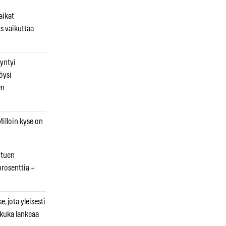
aikat
s vaikuttaa
syntyi
öysi
en
illoin kyse on
otuen
prosenttia –
, jota yleisesti
 kuka lankeaa