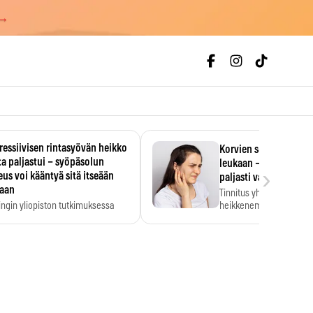
 →
essiivisen rintasyövän heikko
Korvien soiminen voi 
a paljastui – syöpäsolun
leukaan – 47 349 ihmi
›
us voi kääntyä sitä itseään
paljasti vahvan yhtey
taan
Tinnitus yhdistetään ku
ingin yliopiston tutkimuksessa
heikkenemiseen. Meta-a
aktiivisen rintasyövän kasvu
kertoo, että myös…
stui.