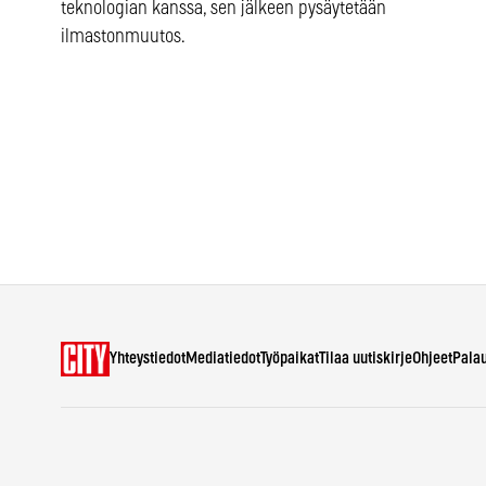
teknologian kanssa, sen jälkeen pysäytetään
ilmastonmuutos.
Yhteystiedot
Mediatiedot
Työpaikat
Tilaa uutiskirje
Ohjeet
Pala