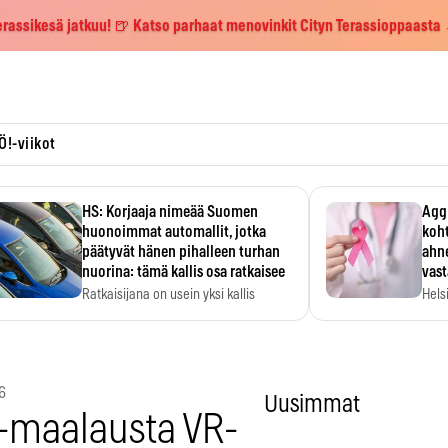
erassikesä jatkuu! 🍺 Katso parhaat menovinkit Cityn Terassioppaasta
Ö!-viikot
HS: Korjaaja nimeää Suomen
Aggr
huonoimmat automallit, jotka
koht
päätyvät hänen pihalleen turhan
ahne
nuorina: tämä kallis osa ratkaisee
vas
Ratkaisijana on usein yksi kallis
Hels
komponentti.
MYC-
hida
6
Uusimmat
-maalausta VR-