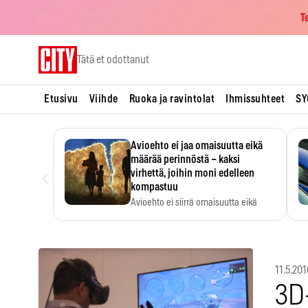
T
Skip
Tätä et odottanut
to
content
Etusivu
Viihde
Ruoka ja ravintolat
Ihmissuhteet
SY
Avioehto ei jaa omaisuutta eikä
määrää perinnöstä – kaksi
‹
virhettä, joihin moni edelleen
kompastuu
Avioehto ei siirrä omaisuutta eikä
ratkaise perintöasioita.
11.5.201
3D