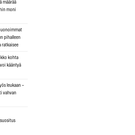
kä määrää
ihin moni
 huonoimmat
en pihalleen
a ratkaisee
ikko kohta
 voi kääntyä
myös leukaan –
ti vahvan
osuositus
n