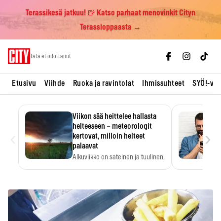
Terassikesä jatkuu! 🍺 Katso parhaat menovinkit Cityn
Terassioppaasta →
Skip
Tätä et odottanut
to
content
Etusivu
Viihde
Ruoka ja ravintolat
Ihmissuhteet
SYÖ!-vii
Viikon sää heittelee hallasta
helteeseen – meteorologit
‹
›
kertovat, milloin helteet
palaavat
Alkuviikko on sateinen ja tuulinen,
ja pohjoisessa voi…