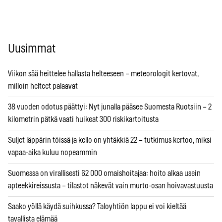
Uusimmat
Viikon sää heittelee hallasta helteeseen – meteorologit kertovat,
milloin helteet palaavat
38 vuoden odotus päättyi: Nyt junalla pääsee Suomesta Ruotsiin – 2
kilometrin pätkä vaati huikeat 300 riskikartoitusta
Suljet läppärin töissä ja kello on yhtäkkiä 22 – tutkimus kertoo, miksi
vapaa-aika kuluu nopeammin
Suomessa on virallisesti 62 000 omaishoitajaa: hoito alkaa usein
apteekkireissusta – tilastot näkevät vain murto-osan hoivavastuusta
Saako yöllä käydä suihkussa? Taloyhtiön lappu ei voi kieltää
tavallista elämää