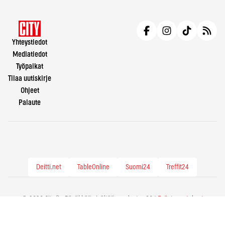
Yhteystiedot
Mediatiedot
Työpaikat
Tilaa uutiskirje
Ohjeet
Palaute
Deitti.net
TableOnline
Suomi24
Treffit24
© 2026 City.fi - Räväkkää sisältöä vuodesta -86 |
Evästeasetukset