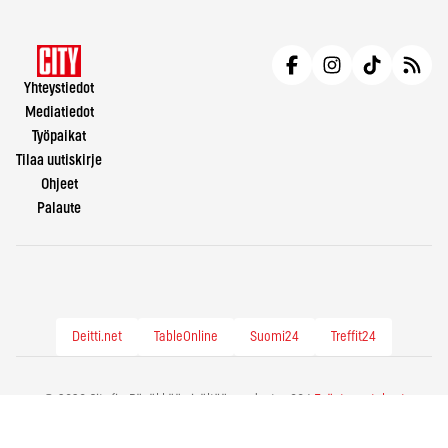
Yhteystiedot
Mediatiedot
Työpaikat
Tilaa uutiskirje
Ohjeet
Palaute
Deitti.net
TableOnline
Suomi24
Treffit24
© 2026 City.fi - Räväkkää sisältöä vuodesta -86 |
Evästeasetukset