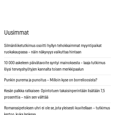
Uusimmat
Silmänliiketutkimus osoitti hyllyn tehokkaimmat myyntipaikat
ruokakaupassa – näin näkyvyys vaikuttaa hintaan
10 000 askeleen päivätavoite syntyi mainoksesta – laaja tutkimus
löysi terveyshyötyjen kannalta toisen merkkipaalun
Punkin purema ja punoitus – Milloin kyse on borrelioosista?
Kesän palkka ratkaisee: Opintotuen takaisinperintään lisätään 7,5
prosenttia – näin sen välttää
Romanssipetoksen uhri ei ole se, jota yleisesti kuvitellaan – tutkimus
kertoo, kuka lankeaa