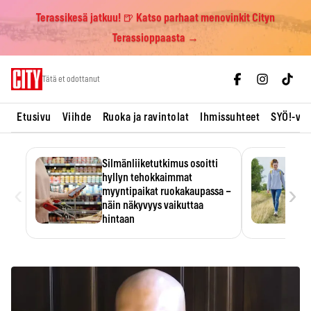
Terassikesä jatkuu! 🍺 Katso parhaat menovinkit Cityn
Terassioppaasta →
Skip
Tätä et odottanut
to
content
Etusivu
Viihde
Ruoka ja ravintolat
Ihmissuhteet
SYÖ!-vii
Silmänliiketutkimus osoitti
hyllyn tehokkaimmat
‹
›
myyntipaikat ruokakaupassa –
näin näkyvyys vaikuttaa
hintaan
Tuotteen paikka hyllyssä
ratkaisee, huomataanko se.
Kauppiaat hyödyntävät…