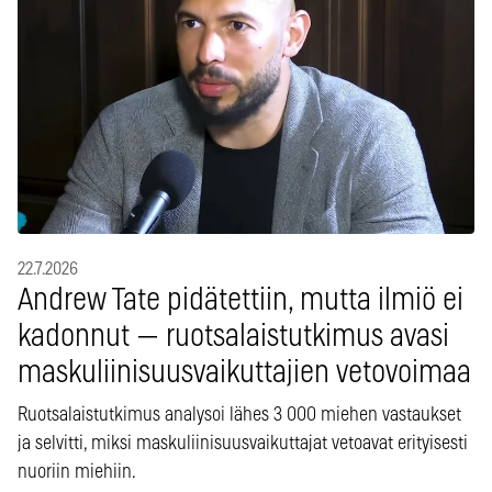
22.7.2026
Andrew Tate pidätettiin, mutta ilmiö ei
kadonnut — ruotsalaistutkimus avasi
maskuliinisuusvaikuttajien vetovoimaa
Ruotsalaistutkimus analysoi lähes 3 000 miehen vastaukset
ja selvitti, miksi maskuliinisuusvaikuttajat vetoavat erityisesti
nuoriin miehiin.