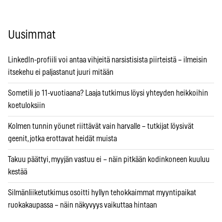
Uusimmat
LinkedIn-profiili voi antaa vihjeitä narsistisista piirteistä – ilmeisin
itsekehu ei paljastanut juuri mitään
Sometili jo 11-vuotiaana? Laaja tutkimus löysi yhteyden heikkoihin
koetuloksiin
Kolmen tunnin yöunet riittävät vain harvalle – tutkijat löysivät
geenit, jotka erottavat heidät muista
Takuu päättyi, myyjän vastuu ei – näin pitkään kodinkoneen kuuluu
kestää
Silmänliiketutkimus osoitti hyllyn tehokkaimmat myyntipaikat
ruokakaupassa – näin näkyvyys vaikuttaa hintaan