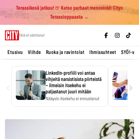
Terassikesä jatkuu! 🍺 Katso parhaat menovinkit Cityn
Terassioppaasta →
Skip
Tätä et odottanut
to
content
Etusivu
Viihde
Ruoka ja ravintolat
Ihmissuhteet
SYÖ!-vii
LinkedIn-profiili voi antaa
vihjeitä narsistisista piirteistä
‹
›
– ilmeisin itsekehu ei
paljastanut juuri mitään
Näkyvin itsekehu ei ennustanut
narsistisia piirteitä.