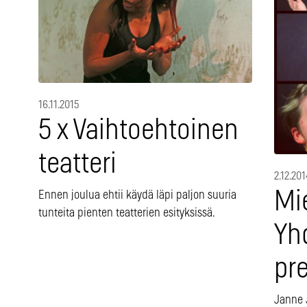
16.11.2015
5 x Vaihtoehtoinen
teatteri
2.12.201
Mie
Ennen joulua ehtii käydä läpi paljon suuria
tunteita pienten teatterien esityksissä.
Yh
pre
Janne J