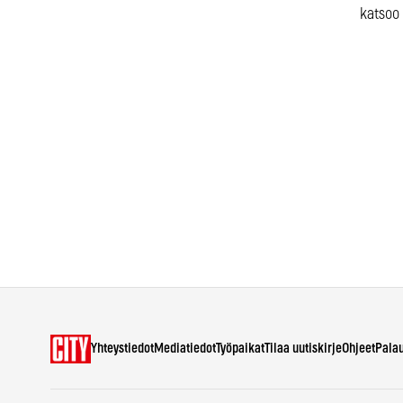
katsoo 
Yhteystiedot
Mediatiedot
Työpaikat
Tilaa uutiskirje
Ohjeet
Pala