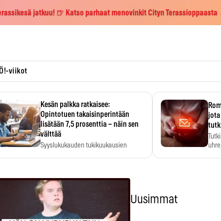
erassikesä jatkuu! 🍺 Katso parhaat menovinkit Cityn Terassioppaasta
Ö!-viikot
Kesän palkka ratkaisee:
Roma
Opintotuen takaisinperintään
jota
lisätään 7,5 prosenttia – näin sen
tutk
välttää
Tutk
Syyslukukauden tukikuukausien
uhrej
määrä ratkeaa sillä, mitä kesällä
ehti…
Uusimmat