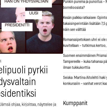
Punkin purema ja punoitus – M
borrelioosista?
Kesän palkka ratkaisee: Opint
takaisinperintään lisätään 7,5 
näin sen välttää
Romanssipetoksen uhri ei ole se
kuvitellaan – tutkimus kertoo,
Suomen ensimmäinen PrismaT
4
Tampereelle – kuka tahansa pä
lipuoli pyrkii
ilman tukkukorttia
Seiska: Martina Aitolehti haki
dysvaltain
konkurssiin – vanhat verot ka
sidentiksi
Kumppanit
ämsä ohjaa, kirjoittaa, näyttelee ja