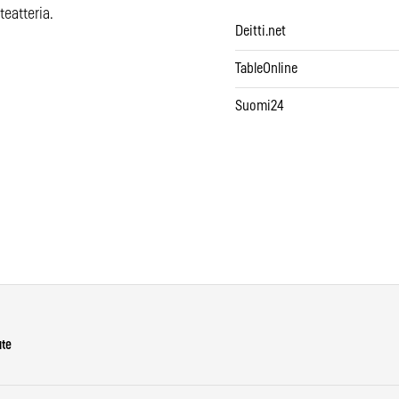
teatteria.
Deitti.net
TableOnline
Suomi24
ute