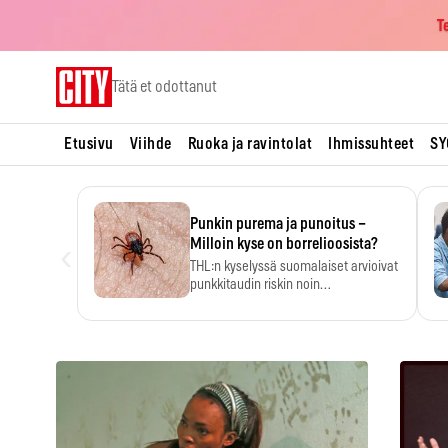
T
Skip
Tätä et odottanut
to
content
Etusivu
Viihde
Ruoka ja ravintolat
Ihmissuhteet
SY
Punkin purema ja punoitus –
‹
Milloin kyse on borrelioosista?
THL:n kyselyssä suomalaiset arvioivat
punkkitaudin riskin noin
kymmenkertaiseksi…