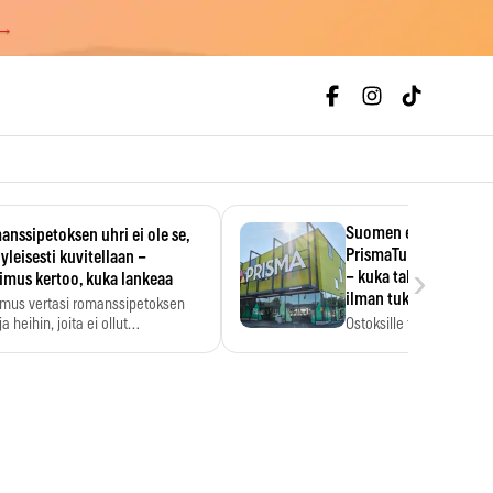
 →
Suomen ensimmäine
nssipetoksen uhri ei ole se,
PrismaTukku avautui 
 yleisesti kuvitellaan –
›
– kuka tahansa pääsee
imus kertoo, kuka lankeaa
ilman tukkukorttia
imus vertasi romanssipetoksen
a heihin, joita ei ollut…
Ostoksille tarvitse tukku
yksikköhinta kannattaa t