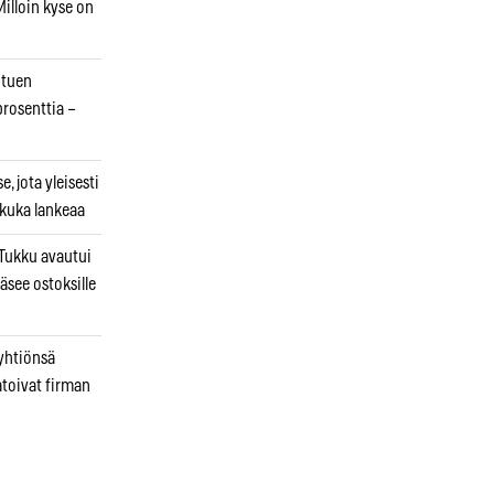
illoin kyse on
otuen
prosenttia –
, jota yleisesti
 kuka lankeaa
ukku avautui
äsee ostoksille
 yhtiönsä
atoivat firman