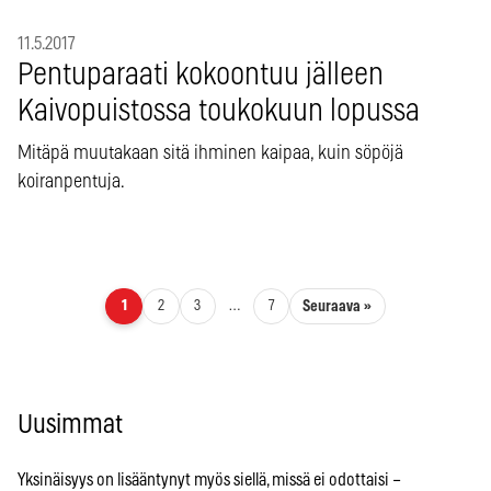
11.5.2017
Pentuparaati kokoontuu jälleen
Kaivopuistossa toukokuun lopussa
Mitäpä muutakaan sitä ihminen kaipaa, kuin söpöjä
koiranpentuja.
Artikkelien sivutus
Seuraava »
1
2
3
…
7
Uusimmat
Yksinäisyys on lisääntynyt myös siellä, missä ei odottaisi –