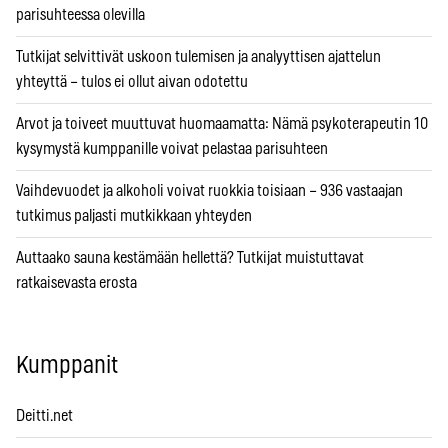
parisuhteessa olevilla
Tutkijat selvittivät uskoon tulemisen ja analyyttisen ajattelun
yhteyttä – tulos ei ollut aivan odotettu
Arvot ja toiveet muuttuvat huomaamatta: Nämä psykoterapeutin 10
kysymystä kumppanille voivat pelastaa parisuhteen
Vaihdevuodet ja alkoholi voivat ruokkia toisiaan – 936 vastaajan
tutkimus paljasti mutkikkaan yhteyden
Auttaako sauna kestämään hellettä? Tutkijat muistuttavat
ratkaisevasta erosta
Kumppanit
Deitti.net