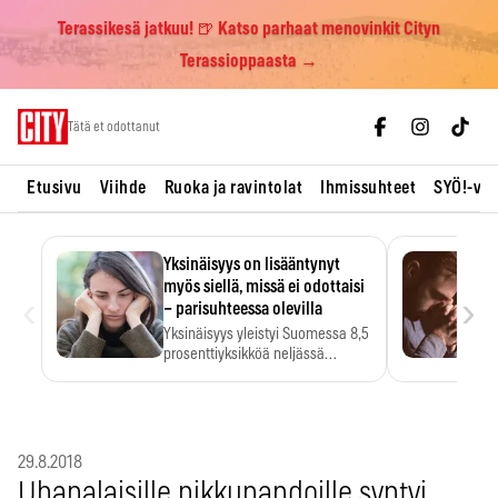
Terassikesä jatkuu! 🍺 Katso parhaat menovinkit Cityn
Terassioppaasta →
Skip
Tätä et odottanut
to
content
Etusivu
Viihde
Ruoka ja ravintolat
Ihmissuhteet
SYÖ!-vii
Yksinäisyys on lisääntynyt
myös siellä, missä ei odottaisi
‹
›
– parisuhteessa olevilla
Yksinäisyys yleistyi Suomessa 8,5
prosenttiyksikköä neljässä
vuodessa. Se…
29.8.2018
Uhanalaisille pikkupandoille syntyi