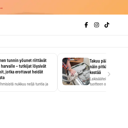
 →
en tunnin yöunet riittävät
Takuu päättyi, myyjän
 harvalle – tutkijat löysivät
näin pitkään kodinko
›
it, jotka erottavat heidät
kestää
sta
Lakisääteinen virhevast
ihmisistä nukkuu neljä tuntia ja
tuotteen oletetun kestoi
ilti…