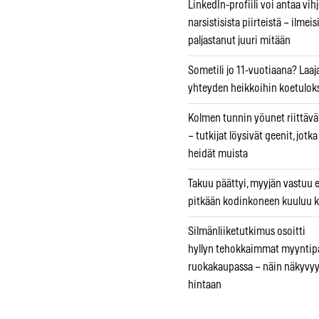
LinkedIn-profiili voi antaa vihj
narsistisista piirteistä – ilmeis
paljastanut juuri mitään
Sometili jo 11-vuotiaana? Laaj
yhteyden heikkoihin koetuloks
Kolmen tunnin yöunet riittävät
– tutkijat löysivät geenit, jotk
heidät muista
Takuu päättyi, myyjän vastuu e
pitkään kodinkoneen kuuluu k
Silmänliiketutkimus osoitti
hyllyn tehokkaimmat myyntip
ruokakaupassa – näin näkyvyy
hintaan