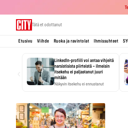
T
Skip
Tätä et odottanut
to
content
Etusivu
Viihde
Ruoka ja ravintolat
Ihmissuhteet
SY
LinkedIn-profiili voi antaa vihjeitä
narsistisista piirteistä – ilmeisin
‹
itsekehu ei paljastanut juuri
mitään
Näkyvin itsekehu ei ennustanut
narsistisia piirteitä.