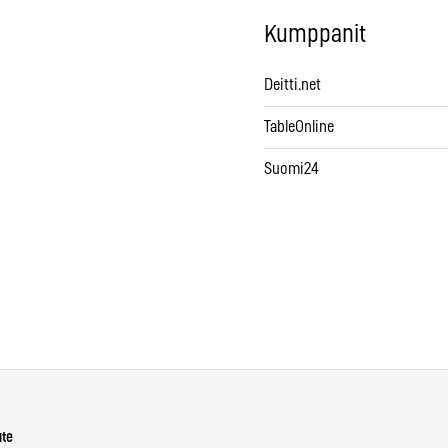
Kumppanit
Deitti.net
TableOnline
Suomi24
ute