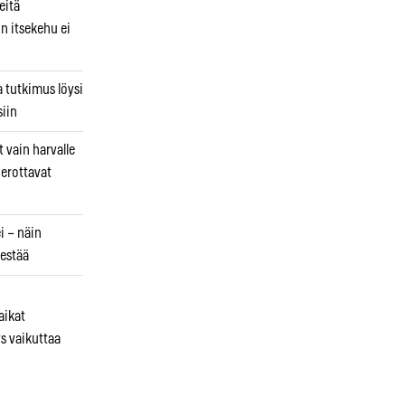
eitä
in itsekehu ei
a tutkimus löysi
iin
 vain harvalle
a erottavat
i – näin
estää
aikat
s vaikuttaa