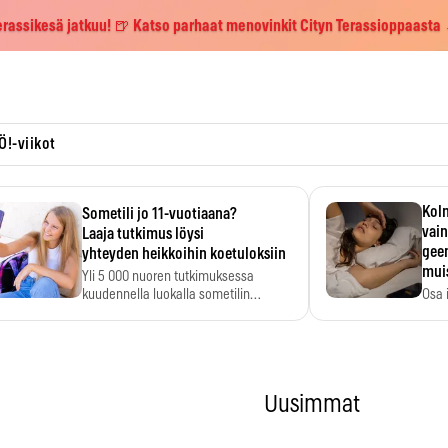
erassikesä jatkuu! 🍺 Katso parhaat menovinkit Cityn Terassioppaasta
Ö!-viikot
Kolm
Sometili jo 11-vuotiaana?
vain
Laaja tutkimus löysi
geen
yhteyden heikkoihin koetuloksiin
mui
Yli 5 000 nuoren tutkimuksessa
kuudennella luokalla sometilin…
Osa 
voi s
Uusimmat