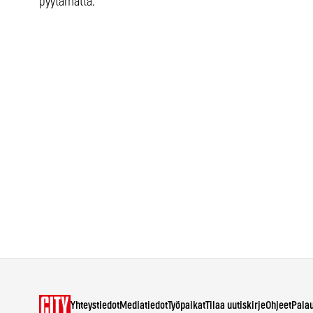
pyytämättä.
Yhteystiedot
Mediatiedot
Työpaikat
Tilaa uutiskirje
Ohjeet
Pala