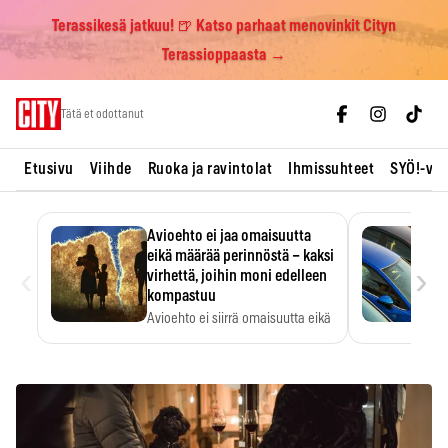
Terassikesä jatkuu! 🍺 Katso parhaat menovinkit Cityn
Terassioppaasta →
Skip
Tätä et odottanut
to
content
Etusivu
Viihde
Ruoka ja ravintolat
Ihmissuhteet
SYÖ!-vii
Avioehto ei jaa omaisuutta
eikä määrää perinnöstä – kaksi
‹
›
virhettä, joihin moni edelleen
kompastuu
Avioehto ei siirrä omaisuutta eikä
ratkaise perintöasioita.