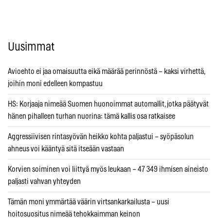
Uusimmat
Avioehto ei jaa omaisuutta eikä määrää perinnöstä – kaksi virhettä,
joihin moni edelleen kompastuu
HS: Korjaaja nimeää Suomen huonoimmat automallit, jotka päätyvät
hänen pihalleen turhan nuorina: tämä kallis osa ratkaisee
Aggressiivisen rintasyövän heikko kohta paljastui – syöpäsolun
ahneus voi kääntyä sitä itseään vastaan
Korvien soiminen voi liittyä myös leukaan – 47 349 ihmisen aineisto
paljasti vahvan yhteyden
Tämän moni ymmärtää väärin virtsankarkailusta – uusi
hoitosuositus nimeää tehokkaimman keinon