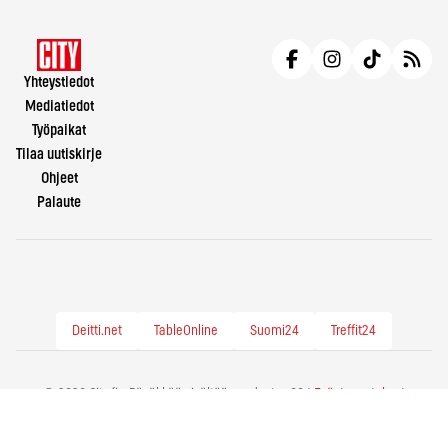
Yhteystiedot
Mediatiedot
Työpaikat
Tilaa uutiskirje
Ohjeet
Palaute
Deitti.net
TableOnline
Suomi24
Treffit24
© 2026 City.fi - Räväkkää sisältöä vuodesta -86 |
Evästeasetukset