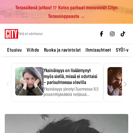
Terassikesä jatkuu! 🍺 Katso parhaat menovinkit Cityn
Terassioppaasta →
Skip
Tätä et odottanut
to
content
Etusivu
Viihde
Ruoka ja ravintolat
Ihmissuhteet
SYÖ!-vii
Yksinäisyys on lisääntynyt
myös siellä, missä ei odottaisi
‹
›
– parisuhteessa olevilla
Yksinäisyys yleistyi Suomessa 8,5
prosenttiyksikköä neljässä
vuodessa. Se…