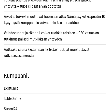
Tutkijat selvittivät uskoon tulemisen ja analyyttisen ajattelun
yhteyttä – tulos ei ollut aivan odotettu
Arvot ja toiveet muuttuvat huomaamatta: Nämä psykoterapeutin 10
kysymystä kumppanille voivat pelastaa parisuhteen
Vaihdevuodet ja alkoholi voivat ruokkia toisiaan – 936 vastaajan
tutkimus paljasti mutkikkaan yhteyden
Auttaako sauna kestämään hellettä? Tutkijat muistuttavat
ratkaisevasta erosta
Kumppanit
Deitti.net
TableOnline
Suomi24