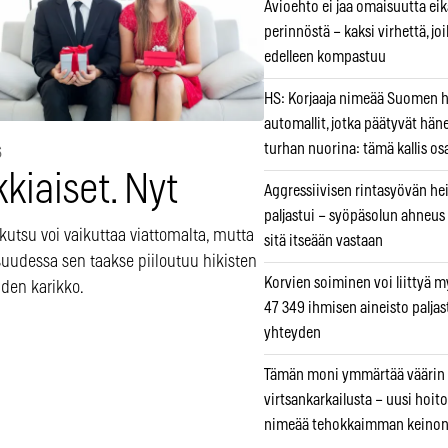
Avioehto ei jaa omaisuutta ei
perinnöstä – kaksi virhettä, jo
edelleen kompastuu
HS: Korjaaja nimeää Suomen
automallit, jotka päätyvät hän
turhan nuorina: tämä kallis os
6
kiaiset. Nyt
Aggressiivisen rintasyövän he
paljastui – syöpäsolun ahneus
kutsu voi vaikuttaa viattomalta, mutta
sitä itseään vastaan
suudessa sen taakse piiloutuu hikisten
Korvien soiminen voi liittyä 
iden karikko.
47 349 ihmisen aineisto paljas
yhteyden
Tämän moni ymmärtää väärin
virtsankarkailusta – uusi hoit
nimeää tehokkaimman keino