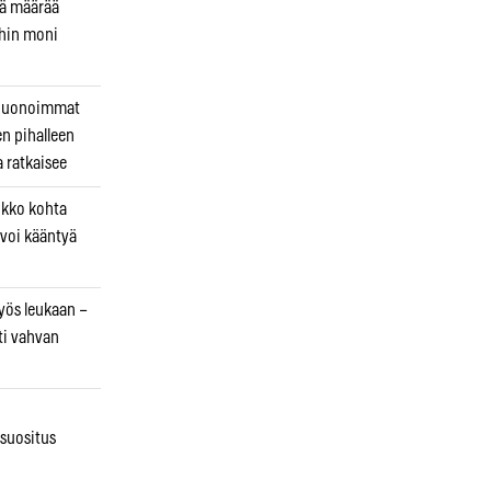
kä määrää
ihin moni
 huonoimmat
en pihalleen
a ratkaisee
ikko kohta
 voi kääntyä
myös leukaan –
ti vahvan
osuositus
n