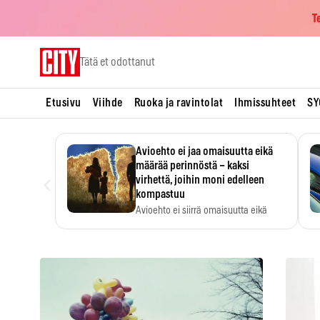
T
Skip
Tätä et odottanut
to
content
Etusivu
Viihde
Ruoka ja ravintolat
Ihmissuhteet
SY
Avioehto ei jaa omaisuutta eikä
määrää perinnöstä – kaksi
‹
virhettä, joihin moni edelleen
kompastuu
Avioehto ei siirrä omaisuutta eikä
ratkaise perintöasioita.