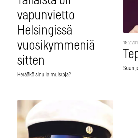
Tällaista oli
vapunvietto
Helsingissä
vuosikymmeniä
19.2.20
Te
sitten
Suuri j
Herääkö sinulla muistoja?