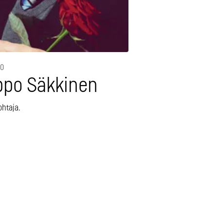
10
ppo Säkkinen
ohtaja.