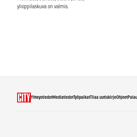
ylioppilaskuva on valmis.
Yhteystiedot
Mediatiedot
Työpaikat
Tilaa uutiskirje
Ohjeet
Pala