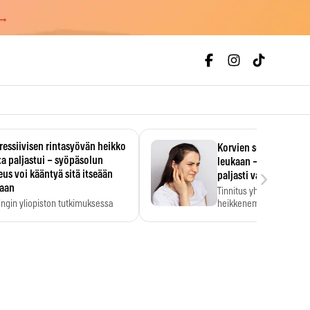
 →
essiivisen rintasyövän heikko
Korvien soiminen voi 
a paljastui – syöpäsolun
leukaan – 47 349 ihmi
›
us voi kääntyä sitä itseään
paljasti vahvan yhtey
taan
Tinnitus yhdistetään ku
ingin yliopiston tutkimuksessa
heikkenemiseen. Meta-a
aktiivisen rintasyövän kasvu
kertoo, että myös…
stui.