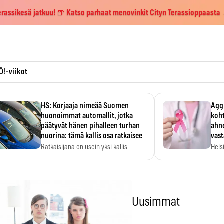
erassikesä jatkuu! 🍺 Katso parhaat menovinkit Cityn Terassioppaasta
Ö!-viikot
HS: Korjaaja nimeää Suomen
Aggr
huonoimmat automallit, jotka
koht
päätyvät hänen pihalleen turhan
ahne
nuorina: tämä kallis osa ratkaisee
vas
Ratkaisijana on usein yksi kallis
Hels
komponentti.
MYC-
hida
Uusimmat