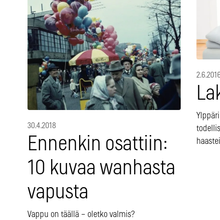
2.6.201
Lak
Ylppäri
30.4.2018
todelli
Ennenkin osattiin:
haaste
10 kuvaa wanhasta
vapusta
Vappu on täällä – oletko valmis?