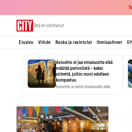
T
Skip
Tätä et odottanut
to
content
Etusivu
Viihde
Ruoka ja ravintolat
Ihmissuhteet
SY
Avioehto ei jaa omaisuutta eikä
määrää perinnöstä – kaksi
‹
virhettä, joihin moni edelleen
kompastuu
Avioehto ei siirrä omaisuutta eikä
ratkaise perintöasioita.