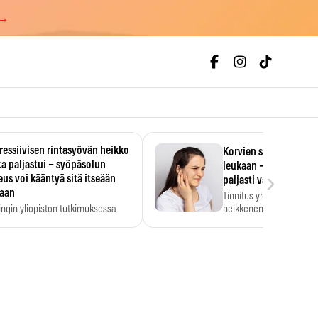
 →
essiivisen rintasyövän heikko
Korvien soiminen voi 
a paljastui – syöpäsolun
leukaan – 47 349 ihmi
›
us voi kääntyä sitä itseään
paljasti vahvan yhtey
taan
Tinnitus yhdistetään ku
ingin yliopiston tutkimuksessa
heikkenemiseen. Meta-a
aktiivisen rintasyövän kasvu
kertoo, että myös…
stui.