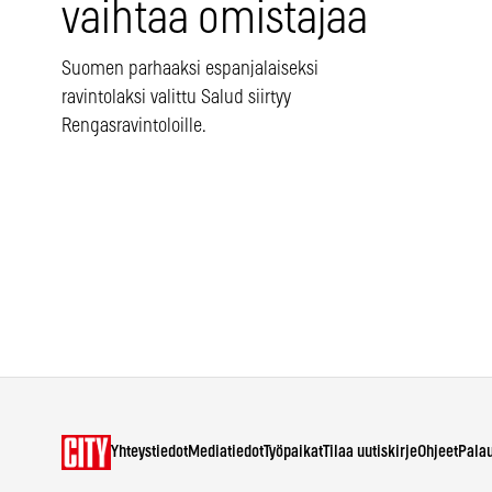
vaihtaa omistajaa
Suomen parhaaksi espanjalaiseksi
ravintolaksi valittu Salud siirtyy
Rengasravintoloille.
Yhteystiedot
Mediatiedot
Työpaikat
Tilaa uutiskirje
Ohjeet
Pala