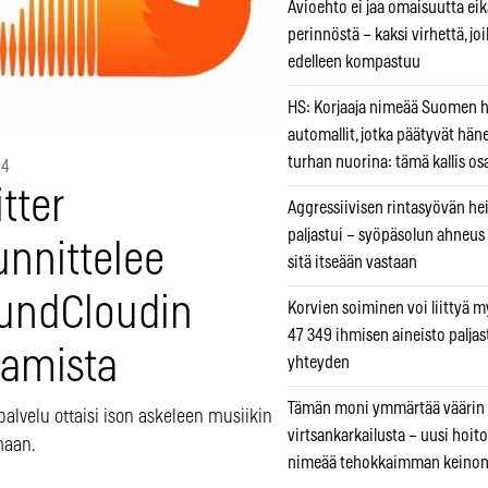
Avioehto ei jaa omaisuutta ei
perinnöstä – kaksi virhettä, jo
edelleen kompastuu
HS: Korjaaja nimeää Suomen
automallit, jotka päätyvät hän
turhan nuorina: tämä kallis os
14
tter
Aggressiivisen rintasyövän he
paljastui – syöpäsolun ahneus
unnittelee
sitä itseään vastaan
undCloudin
Korvien soiminen voi liittyä 
47 349 ihmisen aineisto paljas
tamista
yhteyden
Tämän moni ymmärtää väärin
alvelu ottaisi ison askeleen musiikin
virtsankarkailusta – uusi hoit
maan.
nimeää tehokkaimman keino