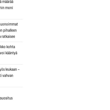
kä määrää
ihin moni
 huonoimmat
en pihalleen
a ratkaisee
ikko kohta
 voi kääntyä
myös leukaan –
ti vahvan
osuositus
n