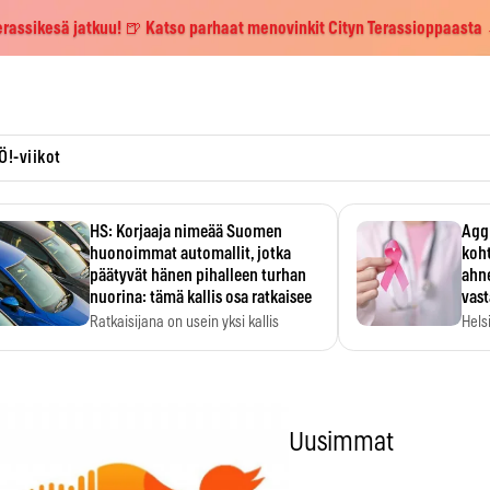
erassikesä jatkuu! 🍺 Katso parhaat menovinkit Cityn Terassioppaasta
Ö!-viikot
HS: Korjaaja nimeää Suomen
Aggr
huonoimmat automallit, jotka
koht
päätyvät hänen pihalleen turhan
ahne
nuorina: tämä kallis osa ratkaisee
vas
Ratkaisijana on usein yksi kallis
Hels
komponentti.
MYC-
hida
Uusimmat