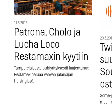
11.5.2016
Patrona, Cholo ja
20.5.20
Lucha Loco
Twi
Restamaxin kyytiin
su
Tamperelaisesta pubiyrityksestä laajentunut
So
Restamax haluaa vahvan jalansijan
Helsingissä.
os
Some-p
maail