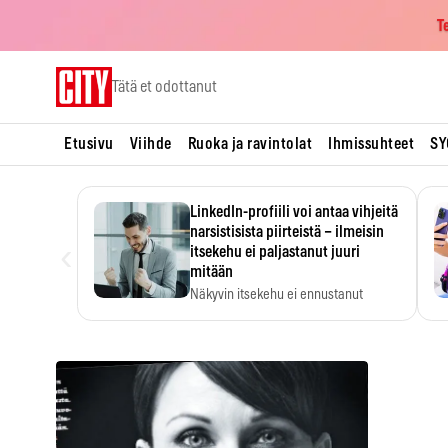
T
Skip
Tätä et odottanut
to
content
Etusivu
Viihde
Ruoka ja ravintolat
Ihmissuhteet
SY
LinkedIn-profiili voi antaa vihjeitä
narsistisista piirteistä – ilmeisin
‹
itsekehu ei paljastanut juuri
mitään
Näkyvin itsekehu ei ennustanut
narsistisia piirteitä.