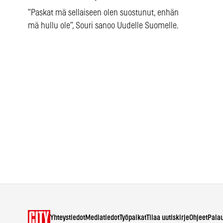
”Paskat mä sellaiseen olen suostunut, enhän
mä hullu ole”, Souri sanoo Uudelle Suomelle.
Yhteystiedot
Mediatiedot
Työpaikat
Tilaa uutiskirje
Ohjeet
Pala