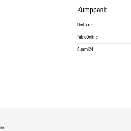
Kumppanit
Deitti.net
TableOnline
Suomi24
ute