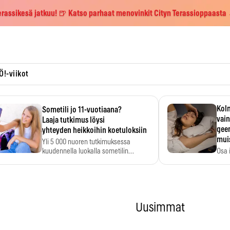
erassikesä jatkuu! 🍺 Katso parhaat menovinkit Cityn Terassioppaasta
Ö!-viikot
Kolm
Sometili jo 11-vuotiaana?
vain
Laaja tutkimus löysi
geen
yhteyden heikkoihin koetuloksiin
mui
Yli 5 000 nuoren tutkimuksessa
kuudennella luokalla sometilin…
Osa 
voi s
Uusimmat