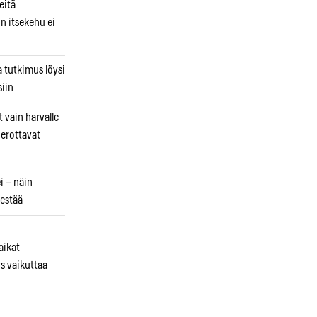
eitä
in itsekehu ei
a tutkimus löysi
iin
 vain harvalle
a erottavat
i – näin
estää
aikat
s vaikuttaa