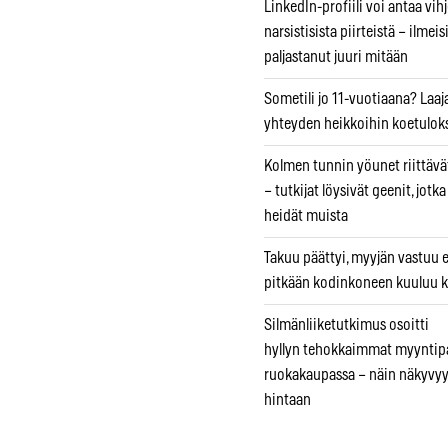
LinkedIn-profiili voi antaa vihj
narsistisista piirteistä – ilmeis
paljastanut juuri mitään
Sometili jo 11-vuotiaana? Laaj
yhteyden heikkoihin koetuloks
Kolmen tunnin yöunet riittävät
– tutkijat löysivät geenit, jotk
heidät muista
Takuu päättyi, myyjän vastuu e
pitkään kodinkoneen kuuluu k
Silmänliiketutkimus osoitti
hyllyn tehokkaimmat myyntip
ruokakaupassa – näin näkyvyy
hintaan