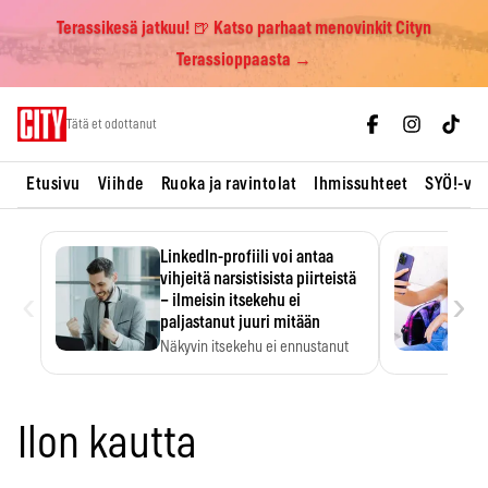
Terassikesä jatkuu! 🍺 Katso parhaat menovinkit Cityn
Terassioppaasta →
Skip
Tätä et odottanut
to
content
Etusivu
Viihde
Ruoka ja ravintolat
Ihmissuhteet
SYÖ!-vii
LinkedIn-profiili voi antaa
vihjeitä narsistisista piirteistä
‹
›
– ilmeisin itsekehu ei
paljastanut juuri mitään
Näkyvin itsekehu ei ennustanut
narsistisia piirteitä.
Ilon kautta