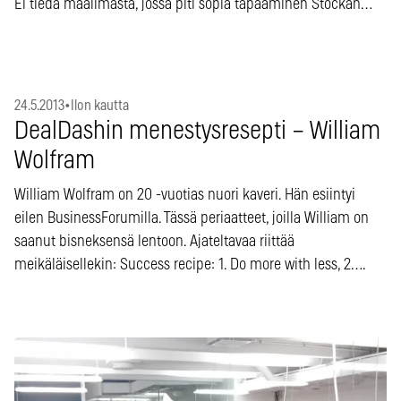
Ei tiedä maailmasta, jossa piti sopia tapaaminen Stockan…
24.5.2013
•
Ilon kautta
DealDashin menestysresepti – William
Wolfram
William Wolfram on 20 -vuotias nuori kaveri. Hän esiintyi
eilen BusinessForumilla. Tässä periaatteet, joilla William on
saanut bisneksensä lentoon. Ajateltavaa riittää
meikäläisellekin: Success recipe: 1. Do more with less, 2….