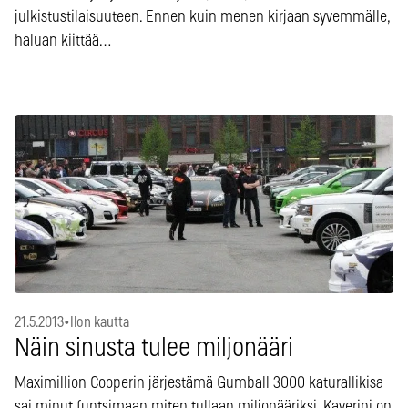
julkistustilaisuuteen. Ennen kuin menen kirjaan syvemmälle,
haluan kiittää…
21.5.2013
•
Ilon kautta
Näin sinusta tulee miljonääri
Maximillion Cooperin järjestämä Gumball 3000 katurallikisa
sai minut funtsimaan miten tullaan miljonääriksi. Kaverini on