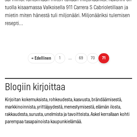
tuolla kisaamassa Valkoisella 911 Carrera S Cabrioletillaan ja
mietin miten hänestä tuli miljonääri. Miljonääriksi tulemisen
resepti…
Artikkelien sivutus
« Edellinen
1
…
69
70
71
Blogiin kirjoittaa
Kirjoitan kokemuksista, rohkeudesta, kasvusta, brändäämisestä,
markkinoinnista, yrittäjyydestä, menestymisestä, elämän ilosta,
rakkaudesta, surusta, unelmista ja tavoitteista. Askel kerrallaan kohti
parempaa tasapainoista kaupunkielämää.