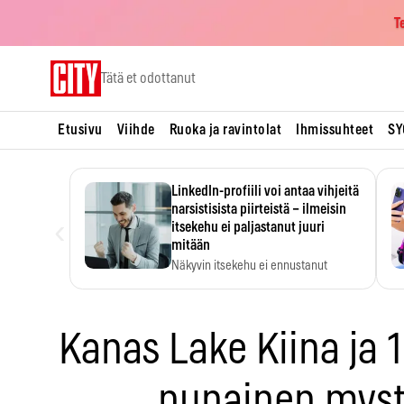
T
Skip
Tätä et odottanut
to
content
Etusivu
Viihde
Ruoka ja ravintolat
Ihmissuhteet
SY
LinkedIn-profiili voi antaa vihjeitä
narsistisista piirteistä – ilmeisin
‹
itsekehu ei paljastanut juuri
mitään
Näkyvin itsekehu ei ennustanut
narsistisia piirteitä.
Kanas Lake Kiina ja 1
punainen myst