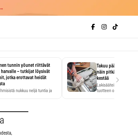
 →
en tunnin yöunet riittävät
Takuu päättyi, myyjän
 harvalle – tutkijat löysivät
näin pitkään kodinko
›
it, jotka erottavat heidät
kestää
sta
Lakisääteinen virhevast
ihmisistä nukkuu neljä tuntia ja
tuotteen oletetun kestoi
ilti…
aa
udesta,