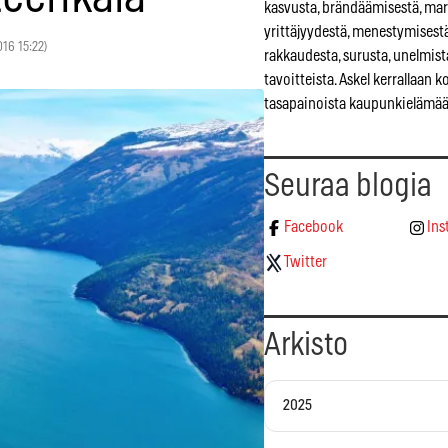
kasvusta, brändäämisestä, mar
yrittäjyydestä, menestymisestä
2016 15:22)
rakkaudesta, surusta, unelmist
tavoitteista. Askel kerrallaan 
tasapainoista kaupunkielämää
Seuraa blogia
Facebook
Ins
Twitter
Arkisto
2025