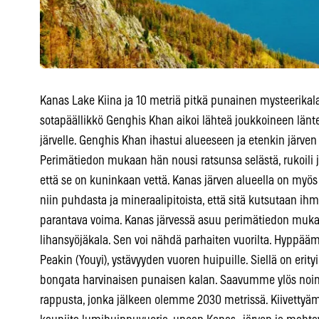
Kanas Lake Kiina ja 10 metriä pitkä punainen mysteerikala
sotapäällikkö Genghis Khan aikoi lähteä joukkoineen länte
järvelle. Genghis Khan ihastui alueeseen ja etenkin järve
Perimätiedon mukaan hän nousi ratsunsa selästä, rukoili ja
että se on kuninkaan vettä. Kanas järven alueella on myös 
niin puhdasta ja mineraalipitoista, että sitä kutsutaan ih
parantava voima. Kanas järvessä asuu perimätiedon muk
lihansyöjäkala. Sen voi nähdä parhaiten vuorilta. Hyppää
Peakin (Youyi), ystävyyden vuoren huipuille. Siellä on erity
bongata harvinaisen punaisen kalan. Saavumme ylös noin 1
rappusta, jonka jälkeen olemme 2030 metrissä. Kiivett