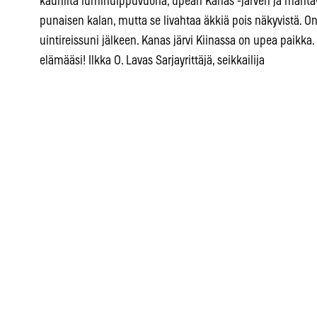
kauniita lumihuippuvuoria, upean Kanas -järven ja maht
punaisen kalan, mutta se livahtaa äkkiä pois näkyvistä. O
uintireissuni jälkeen. Kanas järvi Kiinassa on upea paikka.
elämääsi! Ilkka O. Lavas Sarjayrittäjä, seikkailija