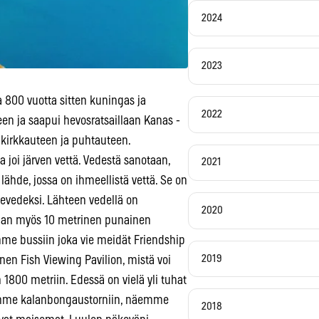
2024
2023
 800 vuotta sitten kuningas ja
2022
en ja saapui hevosratsaillaan Kanas -
n kirkkauteen ja puhtauteen.
 joi järven vettä. Vedestä sanotaan,
2021
lähde, jossa on ihmeellistä vettä. Se on
mevedeksi. Lähteen vedellä on
2020
aan myös 10 metrinen punainen
mme bussiin joka vie meidät Friendship
2019
inen Fish Viewing Pavilion, mistä voi
800 metriin. Edessä on vielä yli tuhat
yämme kalanbongaustorniin, näemme
2018