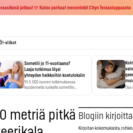
erassikesä jatkuu! 🍺 Katso parhaat menovinkit Cityn Terassioppaasta
Ö!-viikot
Kolm
Sometili jo 11-vuotiaana?
vain
Laaja tutkimus löysi
geen
yhteyden heikkoihin koetuloksiin
mui
Yli 5 000 nuoren tutkimuksessa
kuudennella luokalla sometilin…
Osa 
voi s
0 metriä pitkä
Blogiin kirjoitt
eerikala
Kirjoitan kokemuksista, rohke