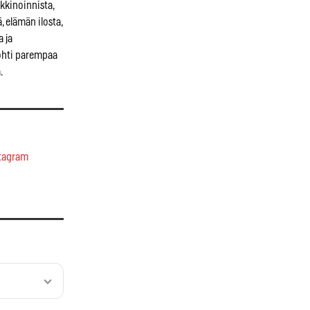
kkinoinnista,
, elämän ilosta,
a ja
kohti parempaa
.
tagram