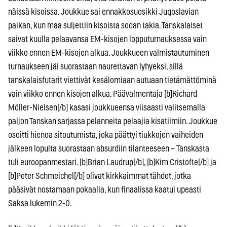
näissä kisoissa. Joukkue sai ennakkosuosikki Jugoslavian
paikan, kun maa suljettiin kisoista sodan takia. Tanskalaiset
saivat kuulla pelaavansa EM-kisojen lopputurnauksessa vain
viikko ennen EM-kisojen alkua. Joukkueen valmistautuminen
turnaukseen jäi suorastaan naurettavan lyhyeksi, sillä
tanskalaisfutarit viettivät kesälomiaan autuaan tietämättöminä
vain viikko ennen kisojen alkua. Päävalmentaja [b]Richard
Möller-Nielsen[/b] kasasi joukkueensa viisaasti valitsemalla
paljon Tanskan sarjassa pelanneita pelaajia kisatiimiin. Joukkue
osoitti hienoa sitoutumista, joka päättyi tiukkojen vaiheiden
jälkeen lopulta suorastaan absurdiin tilanteeseen – Tanskasta
tuli euroopanmestari. [b]Brian Laudrup[/b], [b]Kim Cristofte[/b] ja
[b]Peter Schmeichel[/b] olivat kirkkaimmat tähdet, jotka
pääsivät nostamaan pokaalia, kun finaalissa kaatui upeasti
Saksa lukemin 2-0.