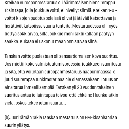
Kreikan euroopanmestaruus oli äärimmäisen hieno temppu.
Tosin tapa, jolla joukkue voitti, ei hivellyt silmiä. Kreikan 1-0 -
voitot kisojen pudotuspeleissä olivat jäätävää katsottavaa ja
herättivät katsojissa suuria tunteita. Mestaruudessa oli myös
tiettyä sokkiarvoa, sillä joukkue meni taktiikallaan päätyyn
saakka. Kukaan ei uskonut maan onnistuvan siinä.
Tanskan voitto puolestaan oli sensaatiomaisen kova suoritus.
Jos miettii koko valmistautumisproessia, joukkueen suoritusta
ja sitä, että voitetaan euroopanmestaruus naapurimaassa, ei
juuri suurempaa tuhkimotarinaa ole olemassakaan. Totuus on
aina tarua ihmeellisempää. Tanskan yli 20 vuoden takainen
suoritus antaa jollain tapaa toivoa, että ehkä ne Huuhkajatkin
vielä joskus tekee jotain suurta…
[b]Juuri tämän takia Tanskan mestaruus on EM-kisahistorian
suurin yllätys.