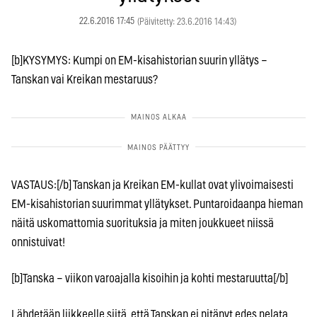
22.6.2016 17:45
(Päivitetty: 23.6.2016 14:43)
[b]KYSYMYS: Kumpi on EM-kisahistorian suurin yllätys –
Tanskan vai Kreikan mestaruus?
VASTAUS:[/b] Tanskan ja Kreikan EM-kullat ovat ylivoimaisesti
EM-kisahistorian suurimmat yllätykset. Puntaroidaanpa hieman
näitä uskomattomia suorituksia ja miten joukkueet niissä
onnistuivat!
[b]Tanska – viikon varoajalla kisoihin ja kohti mestaruutta[/b]
Lähdetään liikkeelle siitä, että Tanskan ei pitänyt edes pelata