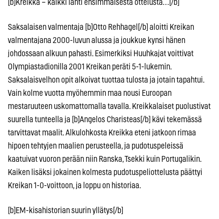
[b]Kreikka – kaikki lähti ensimmäisestä ottelusta…[/b]
Saksalaisen valmentaja [b]Otto Rehhagel[/b] aloitti Kreikan
valmentajana 2000-luvun alussa ja joukkue kynsi hänen
johdossaan alkuun pahasti. Esimerkiksi Huuhkajat voittivat
Olympiastadionilla 2001 Kreikan peräti 5-1-lukemin.
Saksalaisvelhon opit alkoivat tuottaa tulosta ja jotain tapahtui.
Vain kolme vuotta myöhemmin maa nousi Euroopan
mestaruuteen uskomattomalla tavalla. Kreikkalaiset puolustivat
suurella tunteella ja [b]Angelos Charisteas[/b] kävi tekemässä
tarvittavat maalit. Alkulohkosta Kreikka eteni jatkoon rimaa
hipoen tehtyjen maalien perusteella, ja pudotuspeleissä
kaatuivat vuoron perään niin Ranska, Tsekki kuin Portugalikin.
Kaiken lisäksi jokainen kolmesta pudotuspeliottelusta päättyi
Kreikan 1-0-voittoon, ja loppu on historiaa.
[b]EM-kisahistorian suurin yllätys[/b]