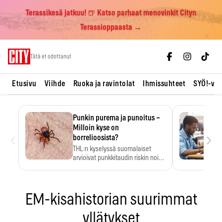
Terassikesä jatkuu! 🍺 Katso parhaat menovinkit Cityn
Terassioppaasta →
Skip
Tätä et odottanut
to
content
Etusivu
Viihde
Ruoka ja ravintolat
Ihmissuhteet
SYÖ!-vii
Punkin purema ja punoitus –
Milloin kyse on
‹
›
borrelioosista?
THL:n kyselyssä suomalaiset
arvioivat punkkitaudin riskin noin
kymmenkertaiseksi…
EM-kisahistorian suurimmat
yllätykset