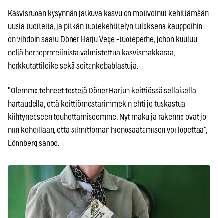
Kasvisruoan kysynnän jatkuva kasvu on motivoinut kehittämään
uusia tuotteita, ja pitkän tuotekehittelyn tuloksena kauppoihin
on vihdoin saatu Döner Harju Vege -tuoteperhe, johon kuuluu
neljä herneproteiinista valmistettua kasvismakkaraa,
herkkutattileike sekä seitankebablastuja.
"Olemme tehneet testejä Döner Harjun keittiössä sellaisella
hartaudella, että keittiömestarimmekin ehti jo tuskastua
kiihtyneeseen touhottamiseemme. Nyt maku ja rakenne ovat jo
niin kohdillaan, että silmittömän hienosäätämisen voi lopettaa",
Lönnberg sanoo.