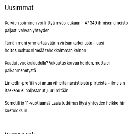
Uusimmat
Korvien soiminen voi liittyä myös leukaan – 47 349 ihmisen aineisto
paljasti vahvan yhteyden
Tämän moni ymmärtää väärin virtsankarkailusta – uusi
hoitosuositus nimeää tehokkaimman keinon
Kaaduit vuokralaudalla? Vakuutus korvaa hoidon, mutta ei
palkanmenetystä
LinkedIn-profiili voi antaa vihjeitä narsistisista piirteistä – ilmeisin
itsekehu ei paljastanut juuri mitään
Sometili jo 11-vuotiaana? Laaja tutkimus löysi yhteyden heikkoihin
koetuloksiin