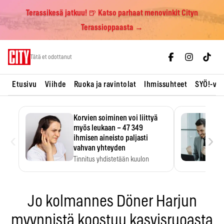
Terassikesä jatkuu! 🍺 Katso parhaat menovinkit Cityn
Terassioppaasta →
Skip
Tätä et odottanut
to
content
Etusivu
Viihde
Ruoka ja ravintolat
Ihmissuhteet
SYÖ!-vii
Korvien soiminen voi liittyä
myös leukaan – 47 349
‹
›
ihmisen aineisto paljasti
vahvan yhteyden
Tinnitus yhdistetään kuulon
heikkenemiseen. Meta-analyysi
kertoo, että myös…
Jo kolmannes Döner Harjun
myynnistä koostuu kasvisruoasta