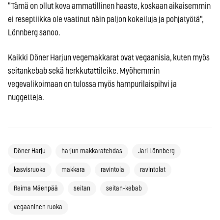
"Tämä on ollut kova ammatillinen haaste, koskaan aikaisemmin
ei reseptiikka ole vaatinut näin paljon kokeiluja ja pohjatyötä",
Lönnberg sanoo.
Kaikki Döner Harjun vegemakkarat ovat vegaanisia, kuten myös
seitankebab sekä herkkutattileike. Myöhemmin
vegevalikoimaan on tulossa myös hampurilaispihvi ja
nuggetteja.
Döner Harju
harjun makkaratehdas
Jari Lönnberg
kasvisruoka
makkara
ravintola
ravintolat
Reima Mäenpää
seitan
seitan-kebab
vegaaninen ruoka