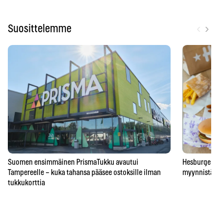
‹
›
Suosittelemme
Suomen ensimmäinen PrismaTukku avautui
Hesburgerilt
Tampereelle – kuka tahansa pääsee ostoksille ilman
myynnistä – 
tukkukorttia