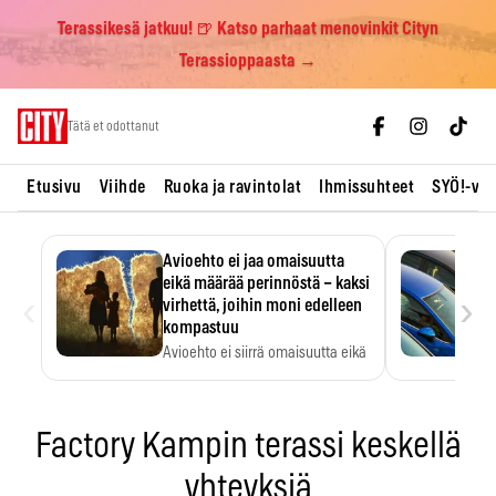
Terassikesä jatkuu! 🍺 Katso parhaat menovinkit Cityn
Terassioppaasta →
Skip
Tätä et odottanut
to
content
Etusivu
Viihde
Ruoka ja ravintolat
Ihmissuhteet
SYÖ!-vii
Avioehto ei jaa omaisuutta
eikä määrää perinnöstä – kaksi
‹
›
virhettä, joihin moni edelleen
kompastuu
Avioehto ei siirrä omaisuutta eikä
ratkaise perintöasioita.
Factory Kampin terassi keskellä
yhteyksiä