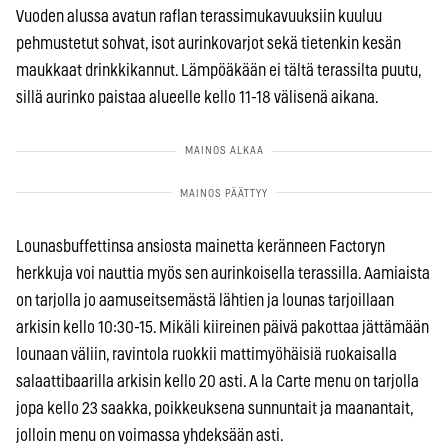
Vuoden alussa avatun raflan terassimukavuuksiin kuuluu
pehmustetut sohvat, isot aurinkovarjot sekä tietenkin kesän
maukkaat drinkkikannut. Lämpöäkään ei tältä terassilta puutu,
sillä aurinko paistaa alueelle kello 11-18 välisenä aikana.
Lounasbuffettinsa ansiosta mainetta keränneen Factoryn
herkkuja voi nauttia myös sen aurinkoisella terassilla. Aamiaista
on tarjolla jo aamuseitsemästä lähtien ja lounas tarjoillaan
arkisin kello 10:30-15. Mikäli kiireinen päivä pakottaa jättämään
lounaan väliin, ravintola ruokkii mattimyöhäisiä ruokaisalla
salaattibaarilla arkisin kello 20 asti. A la Carte menu on tarjolla
jopa kello 23 saakka, poikkeuksena sunnuntait ja maanantait,
jolloin menu on voimassa yhdeksään asti.