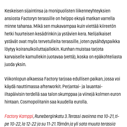
Keskeisen sijaintinsa ja monipuolisten liikenneyhteyksien
ansiosta Factoryn terassille on helppo eksyä matkan varrella
minne tahansa. Mikä sen mukavampaa kuin viettää kiireetön
hetki huurteisen kesädrinkin ja ystävien kera. Nelijalkaiset
ystävät ovat myös tervetulleita terassille, joten pysähdyspaikka
löytyy koiranulkoiluttajallekin. Kunhan muistaa tarjota
karvaiselle kamullekin juotavaa (vettä), koska on epäkohteliasta
juoda yksin.
Viikonlopun alkaessa Factory tarjoaa edullisen paikan, jossa voi
käydä nauttimassa afterworkit. Perjantai- ja lauantai-
iltapäivisin terdellä saa talon skumppaa ja viinejä kolmen euron
hintaan. Cosmopolitanin saa kuudella eurolla.
Factory Kamppi
, Runeberginkatu 3. Terassi avoinna
ma 10-21, ti-
pe 10-22, la 12-22 ja su 11-21.
Tämän ja yli sata muuta terassia