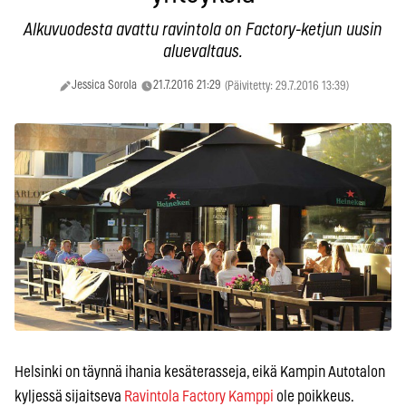
Alkuvuodesta avattu ravintola on Factory-ketjun uusin
aluevaltaus.
Jessica Sorola
21.7.2016 21:29
(Päivitetty: 29.7.2016 13:39)
Helsinki on täynnä ihania kesäterasseja, eikä Kampin Autotalon
kyljessä sijaitseva
Ravintola Factory Kamppi
ole poikkeus.