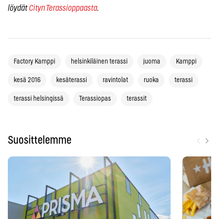
löydät
Cityn Terassioppaasta
.
Factory Kamppi
helsinkiläinen terassi
juoma
Kamppi
kesä 2016
kesäterassi
ravintolat
ruoka
terassi
terassi helsingissä
Terassiopas
terassit
‹
›
Suosittelemme