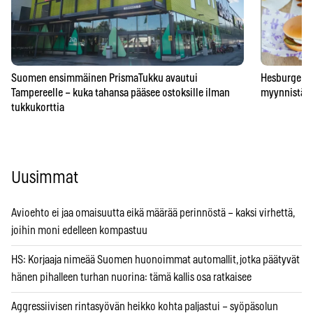
Suomen ensimmäinen PrismaTukku avautui
Hesburgerilt
Tampereelle – kuka tahansa pääsee ostoksille ilman
myynnistä – 
tukkukorttia
Uusimmat
Avioehto ei jaa omaisuutta eikä määrää perinnöstä – kaksi virhettä,
joihin moni edelleen kompastuu
HS: Korjaaja nimeää Suomen huonoimmat automallit, jotka päätyvät
hänen pihalleen turhan nuorina: tämä kallis osa ratkaisee
Aggressiivisen rintasyövän heikko kohta paljastui – syöpäsolun