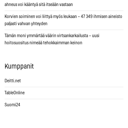
ahneus voi kääntyä sitä itseään vastaan
Korvien soiminen voi liittyä myös leukaan – 47 349 ihmisen aineisto
paljasti vahvan yhteyden
Tämän moni ymmärtää väärin virtsankarkailusta – uusi
hoitosuositus nimeää tehokkaimman keinon
Kumppanit
Deitti.net
TableOnline
Suomi24