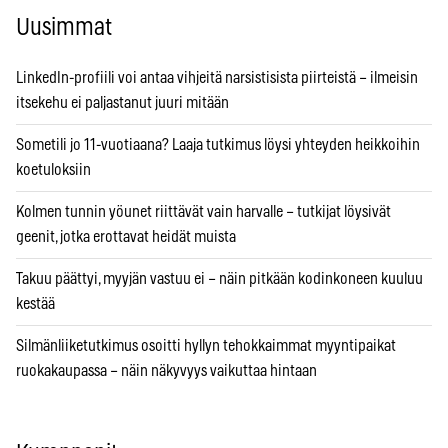
Uusimmat
LinkedIn-profiili voi antaa vihjeitä narsistisista piirteistä – ilmeisin
itsekehu ei paljastanut juuri mitään
Sometili jo 11-vuotiaana? Laaja tutkimus löysi yhteyden heikkoihin
koetuloksiin
Kolmen tunnin yöunet riittävät vain harvalle – tutkijat löysivät
geenit, jotka erottavat heidät muista
Takuu päättyi, myyjän vastuu ei – näin pitkään kodinkoneen kuuluu
kestää
Silmänliiketutkimus osoitti hyllyn tehokkaimmat myyntipaikat
ruokakaupassa – näin näkyvyys vaikuttaa hintaan