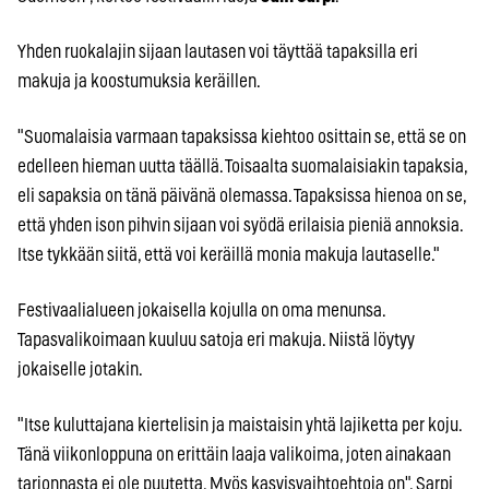
Yhden ruokalajin sijaan lautasen voi täyttää tapaksilla eri
makuja ja koostumuksia keräillen.
"Suomalaisia varmaan tapaksissa kiehtoo osittain se, että se on
edelleen hieman uutta täällä. Toisaalta suomalaisiakin tapaksia,
eli sapaksia on tänä päivänä olemassa. Tapaksissa hienoa on se,
että yhden ison pihvin sijaan voi syödä erilaisia pieniä annoksia.
Itse tykkään siitä, että voi keräillä monia makuja lautaselle."
Festivaalialueen jokaisella kojulla on oma menunsa.
Tapasvalikoimaan kuuluu satoja eri makuja. Niistä löytyy
jokaiselle jotakin.
"Itse kuluttajana kiertelisin ja maistaisin yhtä lajiketta per koju.
Tänä viikonloppuna on erittäin laaja valikoima, joten ainakaan
tarjonnasta ei ole puutetta. Myös kasvisvaihtoehtoja on", Sarpi