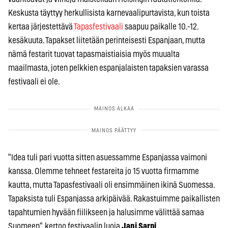
Keskusta täyttyy herkullisista karnevaalipurtavista, kun toista
kertaa järjestettävä
Tapasfestivaali
saapuu paikalle 10.-12.
kesäkuuta. Tapakset liitetään perinteisesti Espanjaan, mutta
nämä festarit tuovat tapasmaistiaisia myös muualta
maailmasta, joten pelkkien espanjalaisten tapaksien varassa
festivaali ei ole.
"Idea tuli pari vuotta sitten asuessamme Espanjassa vaimoni
kanssa. Olemme tehneet festareita jo 15 vuotta firmamme
kautta, mutta Tapasfestivaali oli ensimmäinen ikinä Suomessa.
Tapaksista tuli Espanjassa arkipäivää. Rakastuimme paikallisten
tapahtumien hyvään fiilikseen ja halusimme välittää samaa
Suomeen", kertoo festivaalin luoja
Jani Sarpi
.