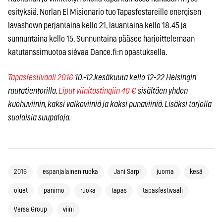
esityksiä. Norlan El Misionario tuo Tapasfestareille energisen
lavashown perjantaina kello 21, lauantaina kello 18.45 ja
sunnuntaina kello 15. Sunnuntaina pääsee harjoittelemaan
katutanssimuotoa siévaa Dance.fi:n opastuksella.
Tapasfestivaali 2016
10.-12.kesäkuuta kello 12-22 Helsingin
rautatientorilla.
Liput viinitastingiin 40 €
sisältäen yhden
kuohuviinin, kaksi valkoviiniä ja kaksi punaviiniä. Lisäksi tarjolla
suolaisia suupaloja.
2016
espanjalainen ruoka
Jani Sarpi
juoma
kesä
oluet
panimo
ruoka
tapas
tapasfestivaali
Versa Group
viini