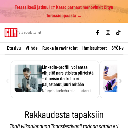
Terassikesä jatkuu! 🍺 Katso parhaat menovinkit Cityn
Terassioppaasta →
Skip
Tätä et odottanut
to
content
Etusivu
Viihde
Ruoka ja ravintolat
Ihmissuhteet
SYÖ!-vii
LinkedIn-profiili voi antaa
vihjeitä narsistisista piirteistä
‹
›
– ilmeisin itsekehu ei
paljastanut juuri mitään
Näkyvin itsekehu ei ennustanut
narsistisia piirteitä.
Rakkaudesta tapaksiin
Tänä viikonloppuna Tapasfestivaali tarjoaa satoja eri