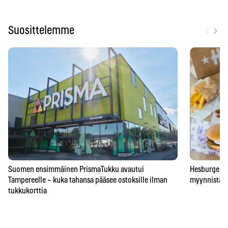
‹
›
Suosittelemme
Suomen ensimmäinen PrismaTukku avautui
Hesburgerilt
Tampereelle – kuka tahansa pääsee ostoksille ilman
myynnistä – 
tukkukorttia