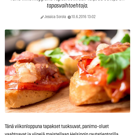
tapasvaihtoehtoja.
Jessica Sorola
10.6.2016 13:02
Tänä viikonloppuna tapakset tuoksuvat, panimo-oluet
vaahtoavat ja viinejä maistellaan Helsingin rautatientorilla.