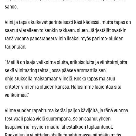
sanoo.
Viini ja tapas kulkevat perinteisesti käsi kädessä, mutta tapas on
saanut vierelleen toisenkin rakkaan: oluen. Järjestäjät ovatkin
tänä vuonna panostaneet viinin lisäksi myös panimo-oluiden
tarjontaan.
"Meillä on laaja valikoima oluita, erikoisoluita ja viinitoimijoita
sekä viinitasting teltta, jossa pääsee ammattilaisen
ohjeistuksella maistamaan viinejä. Koska tapas maistuu
eritoten viinien ja oluiden kanssa. Halusimme laajentaa sitä
valikoimaa."
Viime vuoden tapahtuma keräsi paljon kävijöitä, ja tänä vuonna
festivaali palaa vielä suurempana. Se on saanut yhden
lisäpäivän ja myyjien määrä lähestulkoon tuplaantunut.
Ruokailun ja viinittelyn ohella tapahtumassa nähdään myös