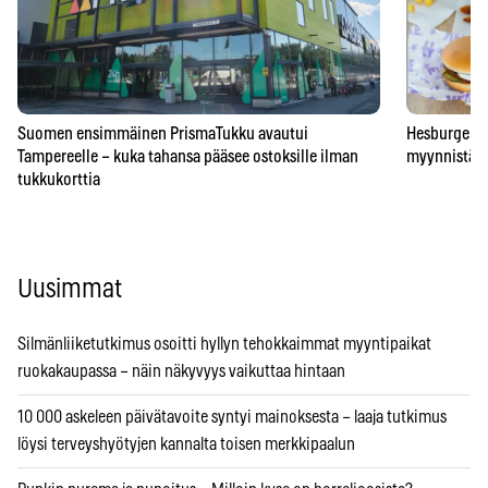
Suomen ensimmäinen PrismaTukku avautui
Hesburgerilt
Tampereelle – kuka tahansa pääsee ostoksille ilman
myynnistä – 
tukkukorttia
Uusimmat
Silmänliiketutkimus osoitti hyllyn tehokkaimmat myyntipaikat
ruokakaupassa – näin näkyvyys vaikuttaa hintaan
10 000 askeleen päivätavoite syntyi mainoksesta – laaja tutkimus
löysi terveyshyötyjen kannalta toisen merkkipaalun