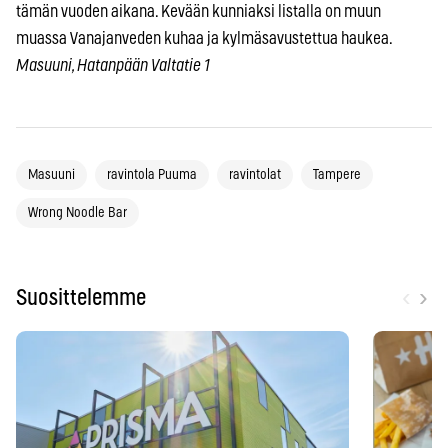
tämän vuoden aikana. Kevään kunniaksi listalla on muun
muassa Vanajanveden kuhaa ja kylmäsavustettua haukea.
Masuuni, Hatanpään Valtatie 1
Masuuni
ravintola Puuma
ravintolat
Tampere
Wrong Noodle Bar
‹
›
Suosittelemme