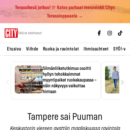
Terassikesä jatkuu! 🍺 Katso parhaat menovinkit Cityn
Terassioppaasta →
Skip
Tätä et odottanut
to
content
Etusivu
Viihde
Ruoka ja ravintolat
Ihmissuhteet
SYÖ!-vii
Silmänliiketutkimus osoitti
hyllyn tehokkaimmat
‹
›
myyntipaikat ruokakaupassa –
näin näkyvyys vaikuttaa
hintaan
Tuotteen paikka hyllyssä
ratkaisee, huomataanko se.
Kauppiaat hyödyntävät…
Tampere sai Puuman
Keskustorin viereen avattiin maaliskuussa ravintola