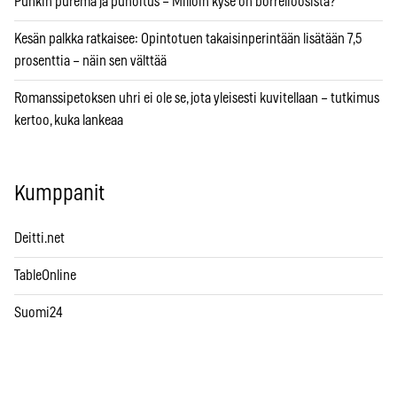
Punkin purema ja punoitus – Milloin kyse on borrelioosista?
Kesän palkka ratkaisee: Opintotuen takaisinperintään lisätään 7,5
prosenttia – näin sen välttää
Romanssipetoksen uhri ei ole se, jota yleisesti kuvitellaan – tutkimus
kertoo, kuka lankeaa
Kumppanit
Deitti.net
TableOnline
Suomi24