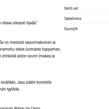
Deitti.net
TableOnline
n oltava oikeasti hyvää.”
Suomi24
. Se on miedosti savunmakuinen ja
ruunamehu tekee juomasta happaman,
i drinkistä aidon sourin (makea ja
nällään, Jasu päätti koristella
män tyylikäs.
aikasanan Walter de Camp.