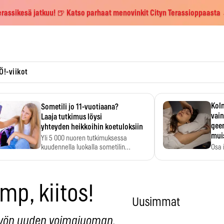
erassikesä jatkuu! 🍺 Katso parhaat menovinkit Cityn Terassioppaasta
Ö!-viikot
Kolm
Sometili jo 11-vuotiaana?
vain
Laaja tutkimus löysi
geen
yhteyden heikkoihin koetuloksiin
mui
Yli 5 000 nuoren tutkimuksessa
kuudennella luokalla sometilin…
Osa 
voi s
mp, kiitos!
Uusimmat
i yön uuden voimajuoman.