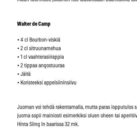
Walter de Camp
• 4 cl Bourbon-viskiä
• 2 cl sitruunamehua
• 1 cl vaahterasiirappia
• 2 tippaa angostuuraa
• Jäitä
• Koristeeksi appelsiininsiivu
Juoman voi tehdä rakentamalla, mutta paras lopputulos s
juoma sopii mainiosti esimerkiksi oluen oheen tai aperitiiv
Hinta Sling In baarissa 32 mk.