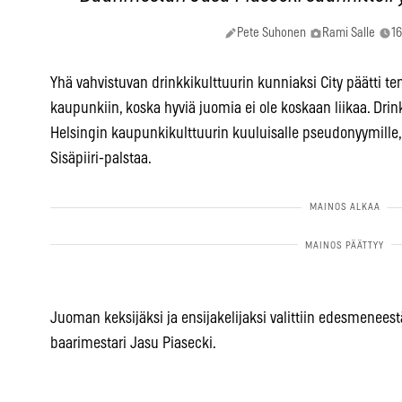
Pete Suhonen
Rami Salle
16
Yhä vahvistuvan drinkkikulttuurin kunniaksi City päätti t
kaupunkiin, koska hyviä juomia ei ole koskaan liikaa. Drin
Helsingin kaupunkikulttuurin kuuluisalle pseudonyymille
Sisäpiiri-palstaa.
Juoman keksijäksi ja ensijakelijaksi valittiin edesmeneestä
baarimestari Jasu Piasecki.