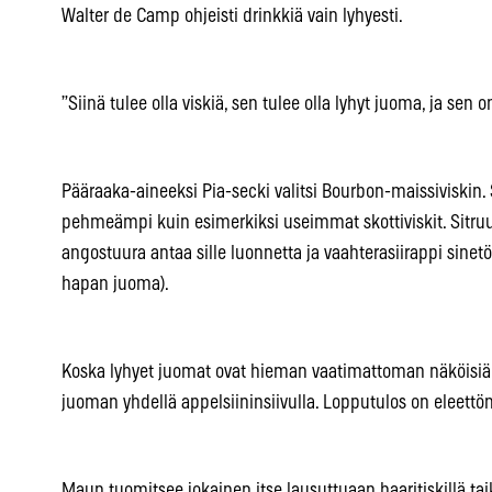
Walter de Camp ohjeisti drinkkiä vain lyhyesti.
”Siinä tulee olla viskiä, sen tulee olla lyhyt juoma, ja sen o
Pääraaka-aineeksi Pia-secki valitsi Bourbon-maissiviskin
pehmeämpi kuin esimerkiksi useimmat skottiviskit. Sit
angostuura antaa sille luonnetta ja vaahterasiirappi sinetö
hapan juoma).
Koska lyhyet juomat ovat hieman vaatimattoman näköisiä si
juoman yhdellä appelsiininsiivulla. Lopputulos on eleettö
Maun tuomitsee jokainen itse lausuttuaan baaritiskillä t