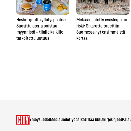
Hesburgerilta yllätyspäätös:
Metsään jätetty eväsleipä on
Suosittu ateria poistuu
riski: Sikarutto todettiin
myynnistä – tilalle kaikille
Suomessa nyt ensimmäistä
tarkoitettu uutuus
kertaa
Yhteystiedot
Mediatiedot
Työpaikat
Tilaa uutiskirje
Ohjeet
Pala