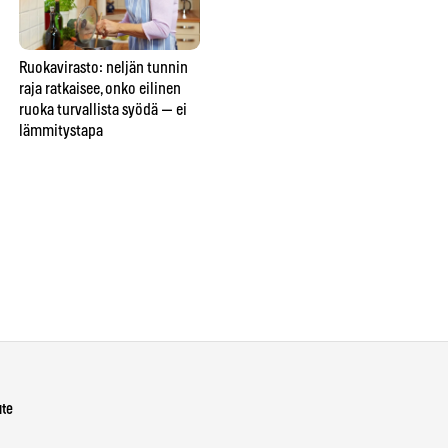
Ruokavirasto: neljän tunnin
Elintarviketutkijat: nämä
Ka
raja ratkaisee, onko eilinen
ruoat kestävät pakastimen —
rav
ruoka turvallista syödä — ei
ja nämä viisi tuhoutuvat
49
lämmitystapa
lopullisesti
syy
va
ute