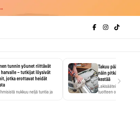
 →
en tunnin yöunet riittävät
Takuu päättyi, myyjän
 harvalle – tutkijat löysivät
näin pitkään kodinko
›
it, jotka erottavat heidät
kestää
sta
Lakisääteinen virhevast
ihmisistä nukkuu neljä tuntia ja
tuotteen oletetun kestoi
ilti…