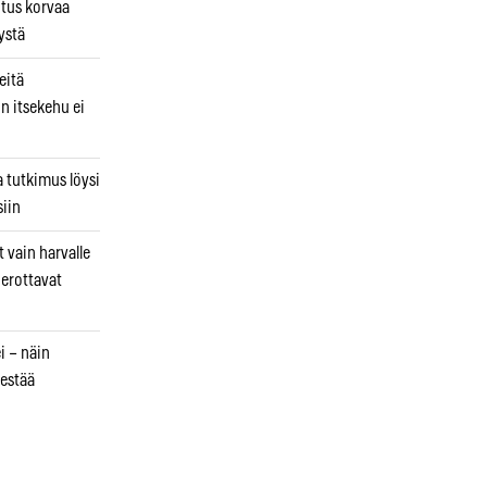
utus korvaa
ystä
eitä
in itsekehu ei
a tutkimus löysi
iin
 vain harvalle
a erottavat
i – näin
estää