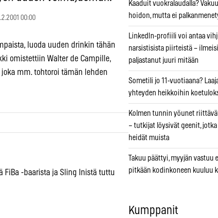
Kaaduit vuokralaudalla? Vaku
hoidon, mutta ei palkanmenet
.2.2001 00:00
LinkedIn-profiili voi antaa vihj
empaista, luoda uuden drinkin tähän
narsistisista piirteistä – ilmeis
kki omistettiin Walter de Campille,
paljastanut juuri mitään
, joka mm. tohtoroi tämän lehden
Sometili jo 11-vuotiaana? Laaj
yhteyden heikkoihin koetuloks
Kolmen tunnin yöunet riittävät
– tutkijat löysivät geenit, jotk
heidät muista
Takuu päättyi, myyjän vastuu e
pitkään kodinkoneen kuuluu k
 FiBa -baarista ja Sling Inistä tuttu
Kumppanit