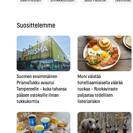
baarimestari
drinkkikulttuuri
Jasu Piasecki
ravintolat
Suosittelemme
Suomen ensimmäinen
Moni väistää
PrismaTukku avautui
hotelliaamiaisella väärää
Tampereelle – kuka tahansa
ruokaa – Ruokavirasto
pääsee ostoksille ilman
paljastaa todellisen
tukkukorttia
listeriariskin