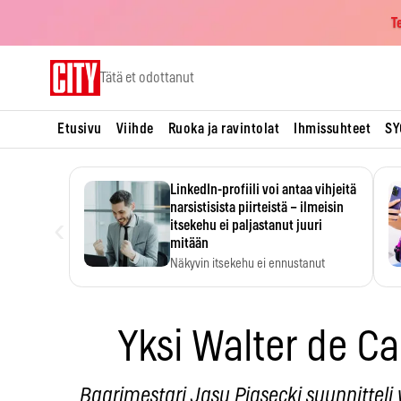
T
Skip
Tätä et odottanut
to
content
Etusivu
Viihde
Ruoka ja ravintolat
Ihmissuhteet
SY
LinkedIn-profiili voi antaa vihjeitä
narsistisista piirteistä – ilmeisin
‹
itsekehu ei paljastanut juuri
mitään
Näkyvin itsekehu ei ennustanut
narsistisia piirteitä.
Yksi Walter de Ca
Baarimestari Jasu Piasecki suunnittel