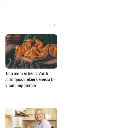
‹
›
Tätä moni ei tiedä: Vartti
Yksi unohdettu tabletti voi
Pal
auringossa tekee sienestä D-
pilata Suomen marjametsät –
ko
vitamiinipommin
tästä yllättävästä syystä saat
ens
yhä syödä mustikan suoraan
mättäältä