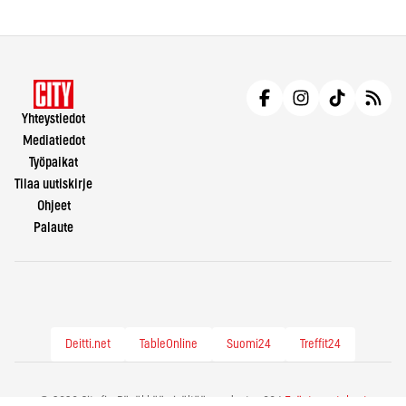
Yhteystiedot
Mediatiedot
Työpaikat
Tilaa uutiskirje
Ohjeet
Palaute
Deitti.net
TableOnline
Suomi24
Treffit24
© 2026 City.fi - Räväkkää sisältöä vuodesta -86 |
Evästeasetukset