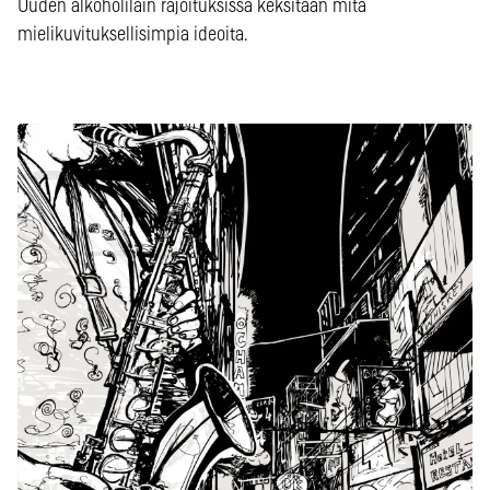
Uuden alkoholilain rajoituksissa keksitään mitä
mielikuvituksellisimpia ideoita.