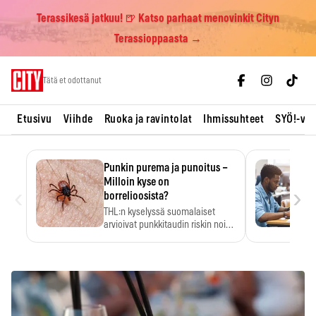
Terassikesä jatkuu! 🍺 Katso parhaat menovinkit Cityn
Terassioppaasta →
Skip
Tätä et odottanut
to
content
Etusivu
Viihde
Ruoka ja ravintolat
Ihmissuhteet
SYÖ!-vii
Punkin purema ja punoitus –
Milloin kyse on
‹
›
borrelioosista?
THL:n kyselyssä suomalaiset
arvioivat punkkitaudin riskin noin
kymmenkertaiseksi…