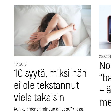
25.2.20
Nok
4.4.2018
10 syytä, miksi hän
“b
ei ole tekstannut
– 
vielä takaisin
me
Kun kymmenen minuuttia “luettu”-tilassa