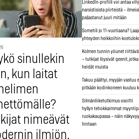
LinkedIn-profiili voi antaa vihj
narsistisista piirteistä – ilmeis
paljastanut juuri mitään
Sometili jo 11-vuotiaana? Laaj
yhteyden heikkoihin koetuloks
26
Kolmen tunnin yöunet riittävät
kö sinullekin
– tutkijat löysivät geenit, jotk
heidät muista
n, kun laitat
Takuu päättyi, myyjän vastuu e
helimen
pitkään kodinkoneen kuuluu k
nettömälle?
Silmänliiketutkimus osoitti
hyllyn tehokkaimmat myyntip
kijat nimeävät
ruokakaupassa – näin näkyvyy
hintaan
dernin ilmiön,