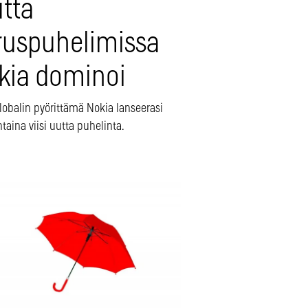
tta
ruspuhelimissa
kia dominoi
obalin pyörittämä Nokia lanseerasi
aina viisi uutta puhelinta.