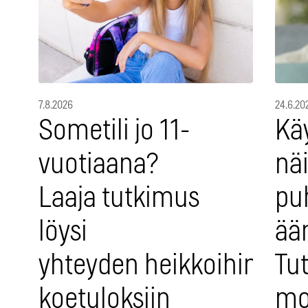
7.8.2026
24.6.20
Sometili jo 11-
Käy
vuotiaana?
näi
Laaja tutkimus
pu
löysi
ää
yhteyden heikkoihin
Tut
koetuloksiin
mo