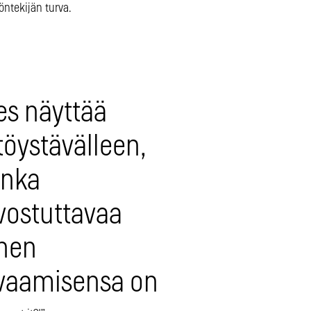
öntekijän turva.
es näyttää
töystävälleen,
inka
vostuttavaa
nen
vaamisensa on