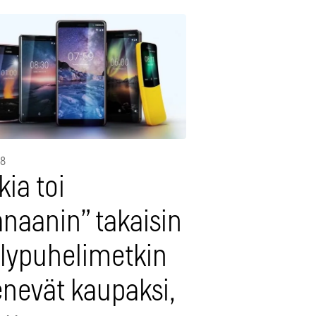
18
ia toi
anaanin” takaisin
älypuhelimetkin
nevät kaupaksi,