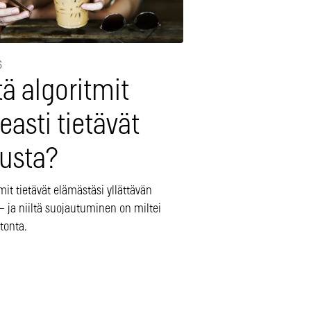
6
ä algoritmit
easti tietävät
nusta?
mit tietävät elämästäsi yllättävän
– ja niiltä suojautuminen on miltei
onta.