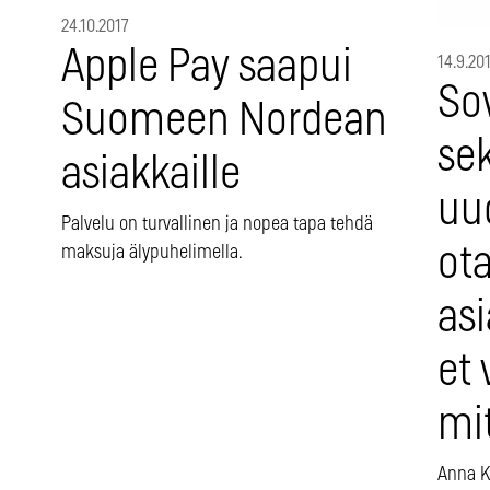
24.10.2017
Apple Pay saapui
14.9.20
So
Suomeen Nordean
sek
asiakkaille
uud
Palvelu on turvallinen ja nopea tapa tehdä
ota
maksuja älypuhelimella.
asi
et 
mi
Anna K