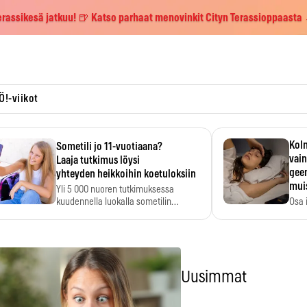
erassikesä jatkuu! 🍺 Katso parhaat menovinkit Cityn Terassioppaasta
Ö!-viikot
Kolm
Sometili jo 11-vuotiaana?
vain
Laaja tutkimus löysi
geen
yhteyden heikkoihin koetuloksiin
mui
Yli 5 000 nuoren tutkimuksessa
kuudennella luokalla sometilin…
Osa 
voi s
Uusimmat