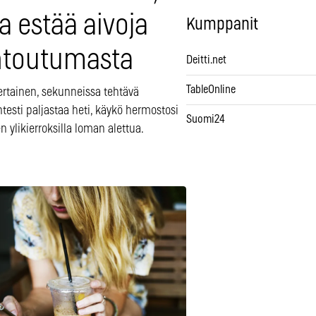
a estää aivoja
Kumppanit
ntoutumasta
Deitti.net
TableOnline
ertainen, sekunneissa tehtävä
testi paljastaa heti, käykö hermostosi
Suomi24
n ylikierroksilla loman alettua.