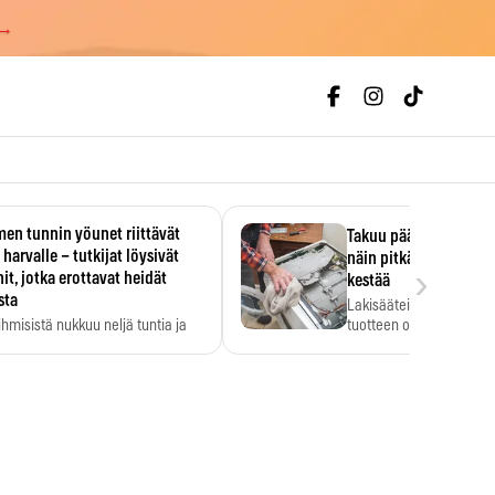
 →
en tunnin yöunet riittävät
Takuu päättyi, myyjän
 harvalle – tutkijat löysivät
näin pitkään kodinko
›
it, jotka erottavat heidät
kestää
sta
Lakisääteinen virhevast
ihmisistä nukkuu neljä tuntia ja
tuotteen oletetun kestoi
ilti…