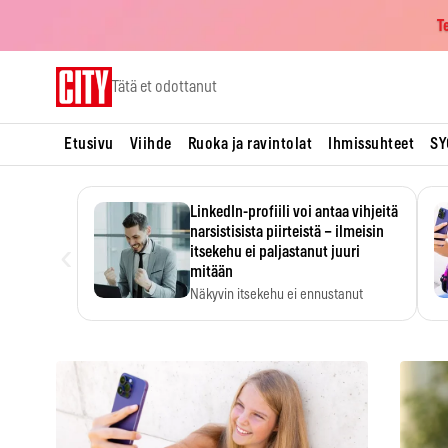
T
Skip
Tätä et odottanut
to
content
Etusivu
Viihde
Ruoka ja ravintolat
Ihmissuhteet
SY
LinkedIn-profiili voi antaa vihjeitä
narsistisista piirteistä – ilmeisin
‹
itsekehu ei paljastanut juuri
mitään
Näkyvin itsekehu ei ennustanut
narsistisia piirteitä.