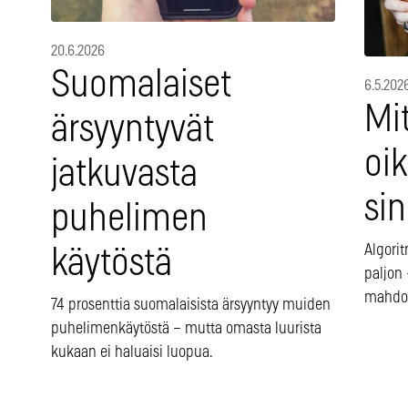
20.6.2026
Suomalaiset
6.5.202
Mit
ärsyyntyvät
oik
jatkuvasta
si
puhelimen
Algorit
käytöstä
paljon 
mahdot
74 prosenttia suomalaisista ärsyyntyy muiden
puhelimenkäytöstä – mutta omasta luurista
kukaan ei haluaisi luopua.