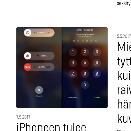
seksity
5.5.2017
Mi
tyt
ku
rai
hä
ku
7.9.2017
iPhoneen tulee