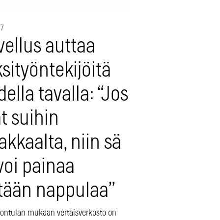
17
vellus auttaa
sityöntekijöitä
ella tavalla: “Jos
t suihin
akkaalta, niin sä
voi painaa
tään nappulaa”
ontulan mukaan vertaisverkosto on