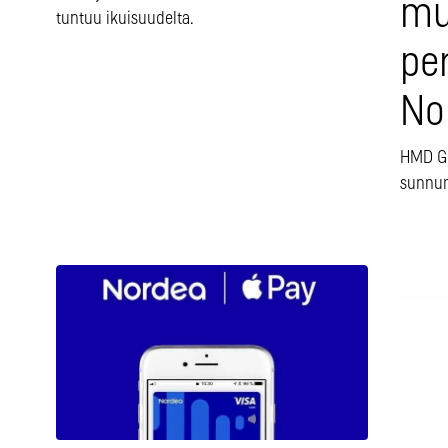
mu
tuntuu ikuisuudelta.
pe
No
HMD Gl
sunnunt