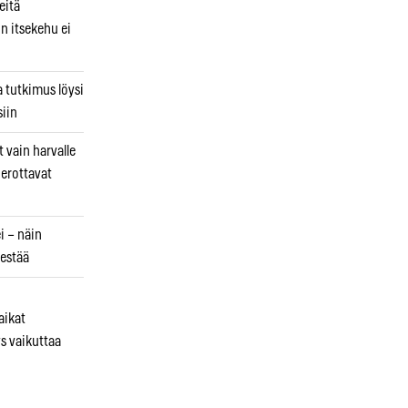
eitä
in itsekehu ei
a tutkimus löysi
iin
 vain harvalle
a erottavat
i – näin
estää
aikat
s vaikuttaa