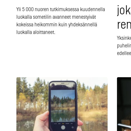
jok
Yli 5 000 nuoren tutkimuksessa kuudennella
luokalla sometilin avanneet menestyivät
re
kokeissa heikommin kuin yhdeksännellä
luokalla aloittaneet.
Yksink
puhelin
edellee