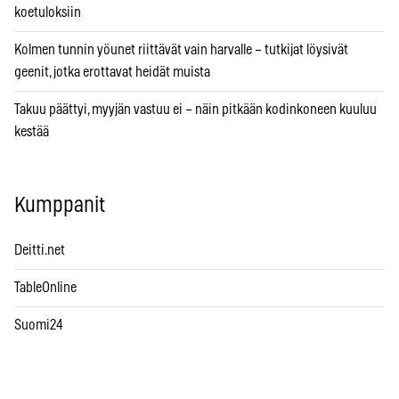
koetuloksiin
Kolmen tunnin yöunet riittävät vain harvalle – tutkijat löysivät
geenit, jotka erottavat heidät muista
Takuu päättyi, myyjän vastuu ei – näin pitkään kodinkoneen kuuluu
kestää
Kumppanit
Deitti.net
TableOnline
Suomi24