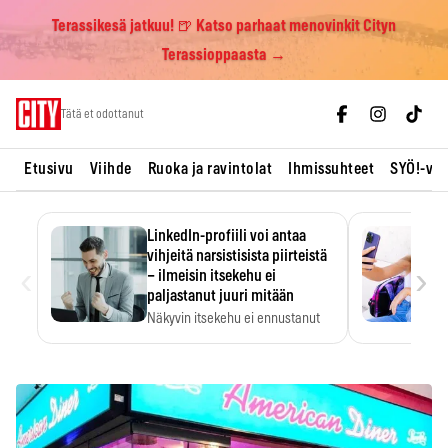
Terassikesä jatkuu! 🍺 Katso parhaat menovinkit Cityn
Terassioppaasta →
Skip
Tätä et odottanut
to
content
Etusivu
Viihde
Ruoka ja ravintolat
Ihmissuhteet
SYÖ!-vii
LinkedIn-profiili voi antaa
vihjeitä narsistisista piirteistä
‹
›
– ilmeisin itsekehu ei
paljastanut juuri mitään
Näkyvin itsekehu ei ennustanut
narsistisia piirteitä.