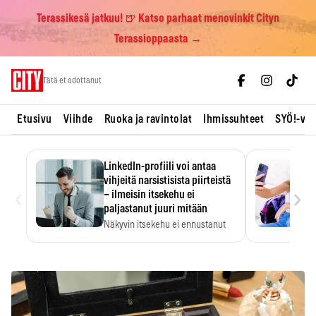
Terassikesä jatkuu! 🍺 Katso parhaat menovinkit Cityn
Terassioppaasta →
Skip
Tätä et odottanut
to
content
Etusivu
Viihde
Ruoka ja ravintolat
Ihmissuhteet
SYÖ!-vii
LinkedIn-profiili voi antaa
vihjeitä narsistisista piirteistä
‹
›
– ilmeisin itsekehu ei
paljastanut juuri mitään
Näkyvin itsekehu ei ennustanut
narsistisia piirteitä.