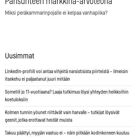
Parisuhteen markkina-arvoteoria
Miksi peräkammarinpojalle ei kelpaa vanhapiika?
Uusimmat
LinkedIn-profiili voi antaa vihjeitä narsistisista piirteistä – ilmeisin
itsekehu ei paljastanut juuri mitään
Sometili jo 11-vuotiaana? Laaja tutkimus löysi yhteyden heikkoihin
koetuloksiin
Kolmen tunnin yöunet riittävät vain harvalle – tutkijat löysivät
geenit, jotka erottavat heidät muista
Takuu päättyi, myyjän vastuu ei – näin pitkään kodinkoneen kuuluu