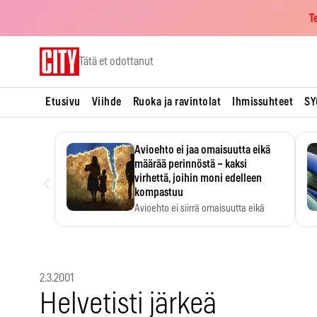
T
Skip
Tätä et odottanut
to
content
Etusivu
Viihde
Ruoka ja ravintolat
Ihmissuhteet
SY
Avioehto ei jaa omaisuutta eikä
määrää perinnöstä – kaksi
‹
virhettä, joihin moni edelleen
kompastuu
Avioehto ei siirrä omaisuutta eikä
ratkaise perintöasioita.
2.3.2001
Helvetisti järkeä