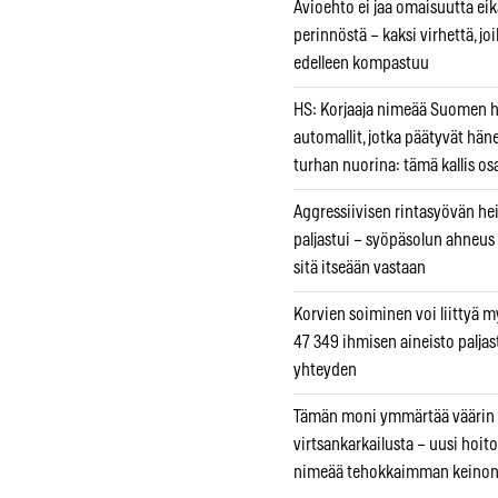
Avioehto ei jaa omaisuutta ei
perinnöstä – kaksi virhettä, jo
edelleen kompastuu
HS: Korjaaja nimeää Suomen
automallit, jotka päätyvät hän
turhan nuorina: tämä kallis os
Aggressiivisen rintasyövän he
paljastui – syöpäsolun ahneus
sitä itseään vastaan
Korvien soiminen voi liittyä 
47 349 ihmisen aineisto paljas
yhteyden
Tämän moni ymmärtää väärin
virtsankarkailusta – uusi hoit
nimeää tehokkaimman keino