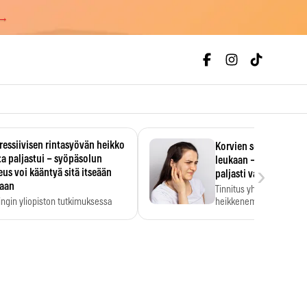
 →
essiivisen rintasyövän heikko
Korvien soiminen voi 
a paljastui – syöpäsolun
leukaan – 47 349 ihmi
›
us voi kääntyä sitä itseään
paljasti vahvan yhtey
taan
Tinnitus yhdistetään ku
ingin yliopiston tutkimuksessa
heikkenemiseen. Meta-a
aktiivisen rintasyövän kasvu
kertoo, että myös…
stui.