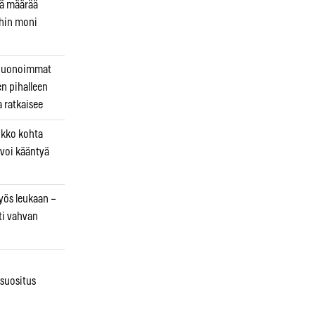
kä määrää
ihin moni
 huonoimmat
en pihalleen
a ratkaisee
ikko kohta
 voi kääntyä
myös leukaan –
ti vahvan
osuositus
n