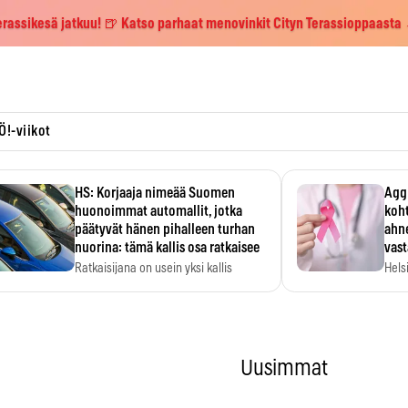
erassikesä jatkuu! 🍺 Katso parhaat menovinkit Cityn Terassioppaasta
Ö!-viikot
HS: Korjaaja nimeää Suomen
Aggr
huonoimmat automallit, jotka
koht
päätyvät hänen pihalleen turhan
ahne
nuorina: tämä kallis osa ratkaisee
vas
Ratkaisijana on usein yksi kallis
Hels
komponentti.
MYC-
hida
Uusimmat